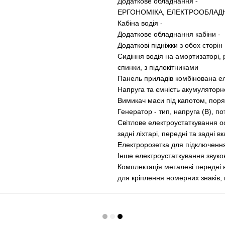
Додаткове обладнання -
ЕРГОНОМІКА, ЕЛЕКТРООБЛАД
Кабіна водія -
Додаткове обладнання кабіни -
Додаткові підніжки з обох сторін
Сидіння водія на амортизаторі, 
спинки, з підлокітниками
Панель приладів комбінована ел
Напруга та ємність акумуляторно
Вимикач маси під капотом, поря
Генератор - тип, напруга (В), по
Світлове електроустаткування о
задні ліхтарі, передні та задні в
Електророзетка для підключенн
Інше електроустаткування звуков
Комплектація металеві передні к
для кріплення номерних знаків,