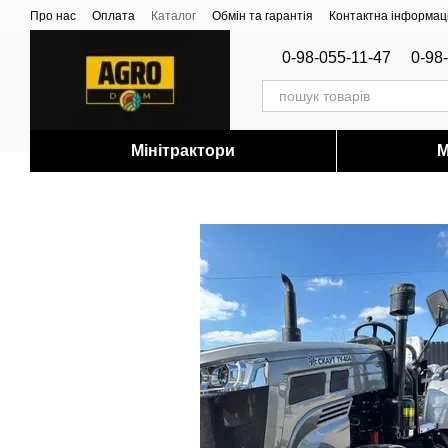
Перейти до основного контенту
Про нас
Оплата
Каталог
Обмін та гарантія
Контактна інформац
0-98-055-11-47
0-98
Мінітрактори
М