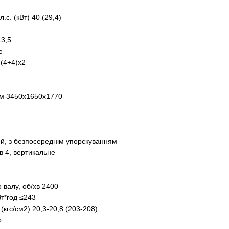
.с. (кВт) 40 (29,4)
13,5
е
(4+4)х2
 мм 3450х1650х1770
ий, з безпосереднім упорскуванням
в 4, вертикальне
 валу, об/хв 2400
Вт*год ≤243
кгс/см2) 20,3-20,8 (203-208)
р