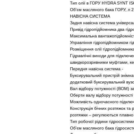
Тип олії в ГОРУ HYDRA SYNT IS
Об'єм масляного бака ГОРУ, л 2
НАВІСНА СИСТЕМА
Задня навісна система універса
Привід гідропідйомника два гід
Максимальна вантажопідйомність
Управління гідропідйомником гі
Розміщення олії гідропідйомника
Гідравлічні виходи для підключе
швидкорозривними муфтами, кер
Передня навісна система -
Буксирувальний пристрій знімн
додатковий буксирувальний вуз
Вал відбору потужності (ВОМ) за
Оберти валу відбору потужності 
Можливість одночасного підклю
Конструкція бічних розтяжок та р
розтяжки – регулюються плавно 
Тип робочої рідини гідросисте
Об'єм масляного бака гідросист