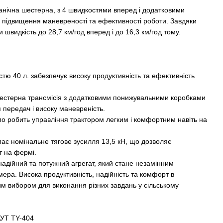
анічна шестерна, з 4 швидкостями вперед і додатковими
підвищення маневреності та ефективності роботи. Завдяки
 швидкість до 28,7 км/год вперед і до 16,3 км/год тому.
тю 40 л. забезпечує високу продуктивність та ефективність
шестерна трансмісія з додатковими понижувальними коробками
передач і високу маневреність.
о робить управління трактором легким і комфортним навіть на
має номінальне тягове зусилля 13,5 кН, що дозволяє
т на фермі.
надійний та потужний агрегат, який стане незамінним
ера. Висока продуктивність, надійність та комфорт в
ним вибором для виконання різних завдань у сільському
АУТ TY-404