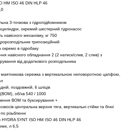
O НМ ISO 46 DIN HLP 46
,0
льна 3-точкова з гідропідйомником
роциліндри, окремий шестерний гідронасос
 навісного механізму, кг 750
дророзподільник трипозиційний
 окремо в гідробаку
ння навісного обладнання 2 (2 натиск/слив, 2 слив) з
ування від додаткового розподільника
а маятникова сережка з вертикальною неповоротною цапфою,
ол
дній, поздовжній, 6 шліців
(ВОМ), об/хв 540 / 1000
чення ВОМ та буксирування +
озкосів центральна верхня тяга, вертикальні стійки та бічні
по різьбленні
ми HYDRA SYNT ISO НМ ISO 46 DIN HLP 46
еми, л 6,5