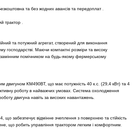
Безкоштовна та без жодних авансів та передоплат .
й трактор .
ійний та потужний агрегат, створений для виконання
ому господарстві. Маючи компактні розміри та високу
незамінним помічником на будь-якому фермерському
м двигуном KM490BT, що має потужність 40 к.с. (29,4 кВт) та 4
ктивну роботу в найважчих умовах. Система охолодження
роботу двигуна навіть за високих навантажень.
4, що забезпечує відмінне зчеплення з поверхнею та стійкість
ємне, що робить управління трактором легким і комфортним.