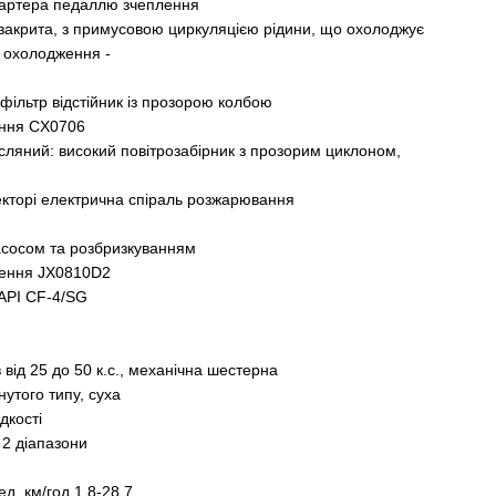
тартера педаллю зчеплення
закрита, з примусовою циркуляцією рідини, що охолоджує
 охолодження -
фільтр відстійник із прозорою колбою
ення CX0706
сляний: високий повітрозабірник з прозорим циклоном,
лекторі електрична спіраль розжарювання
асосом та розбризкуванням
щення JX0810D2
 API CF-4/SG
в від 25 до 50 к.с., механічна шестерна
утого типу, суха
дкості
 2 діапазони
д, км/год 1,8-28,7