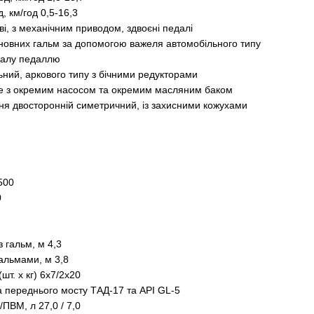
, км/год 0,5-16,3
ві, з механічним приводом, здвоєні педалі
новних гальм за допомогою важеля автомобільного типу
іалу педаллю
ьний, аркового типу з бічними редукторами
не з окремим насосом та окремим масляним баком
ня двосторонній симетричний, із захисними кожухами
500
0
 гальм, м 4,3
гальмами, м 3,8
шт. х кг) 6х7/2х20
та переднього мосту ТАД-17 та API GL-5
/ПВМ, л 27,0 / 7,0