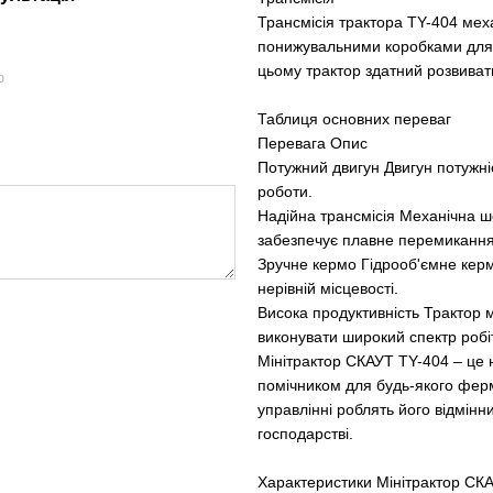
Трансмісія трактора TY-404 мех
понижувальними коробками для 
цьому трактор здатний розвивати
ю
Таблиця основних переваг
Перевага Опис
Потужний двигун Двигун потужніс
роботи.
Надійна трансмісія Механічна 
забезпечує плавне перемикання 
Зручне кермо Гідрооб'ємне керм
нерівній місцевості.
Висока продуктивність Трактор 
виконувати широкий спектр робі
Мінітрактор СКАУТ TY-404 – це 
помічником для будь-якого ферм
управлінні роблять його відмін
господарстві.
Характеристики Мінітрактор СК