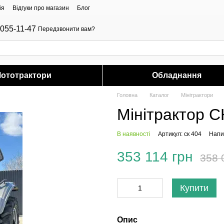
ія
Відгуки про магазин
Блог
-055-11-47
Передзвонити вам?
ототрактори
Обладнання
Головна
Каталог
Мінітрактори
Мінітрактор 
В наявності
Артикул: ск 404
Напис
353 114 грн
358 
Купити
Опис