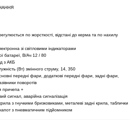
НАННЯ
регулюється по жорсткості, відстані до керма та по нахилу
ектронна зі світловими індикаторами
ї батареї, В/Ач 12 / 80
д з АКБ
тужність (Вт) змінного струму, 14, 350
сновні передні фари, додаткові передні фари, задні фари,
казівники поворотів
я причепа +
ий сигнал, аварійна сигналізація
рила з гнучкими бризковиками, металеві задні крила, таблички
 капот з пневматичним підйомником