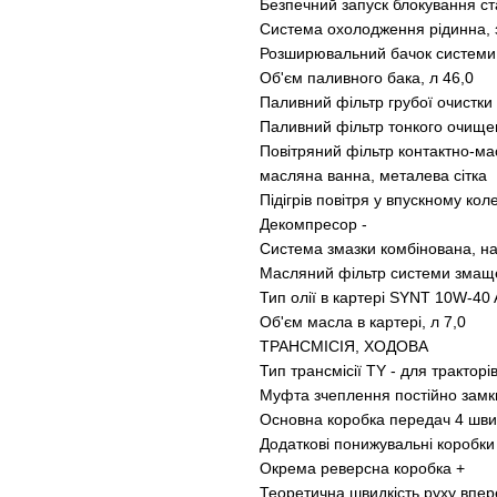
Безпечний запуск блокування с
Система охолодження рідинна, 
Розширювальний бачок системи
Об'єм паливного бака, л 46,0
Паливний фільтр грубої очистки 
Паливний фільтр тонкого очищ
Повітряний фільтр контактно-ма
масляна ванна, металева сітка
Підігрів повітря у впускному ко
Декомпресор -
Система змазки комбінована, н
Масляний фільтр системи зма
Тип олії в картері SYNT 10W-40
Об'єм масла в картері, л 7,0
ТРАНСМІСІЯ, ХОДОВА
Тип трансмісії TY - для тракторі
Муфта зчеплення постійно замкн
Основна коробка передач 4 шви
Додаткові понижувальні коробки
Окрема реверсна коробка +
Теоретична швидкість руху впере