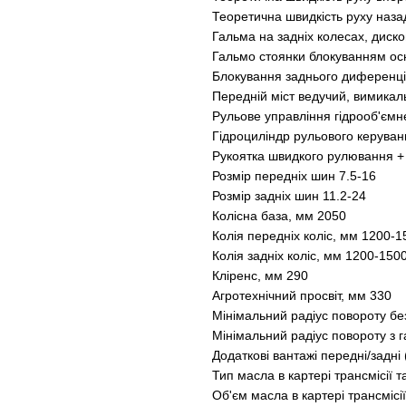
Теоретична швидкість руху назад
Гальма на задніх колесах, диско
Гальмо стоянки блокуванням ос
Блокування заднього диференц
Передній міст ведучий, вимикал
Рульове управління гідрооб'єм
Гідроциліндр рульового керуван
Рукоятка швидкого рулювання +
Розмір передніх шин 7.5-16
Розмір задніх шин 11.2-24
Колісна база, мм 2050
Колія передніх коліс, мм 1200-1
Колія задніх коліс, мм 1200-150
Кліренс, мм 290
Агротехнічний просвіт, мм 330
Мінімальний радіус повороту без
Мінімальний радіус повороту з 
Додаткові вантажі передні/задні (
Тип масла в картері трансмісії 
Об'єм масла в картері трансмісії