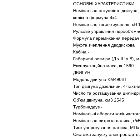
ОСНОВНІ ХАРАКТЕРИСТИКИ
Номінальна потужність двигуна, л
колісна формула 4х4
Номінальне тягове зусилля, кН 
Рульове управління гідрооб'ємн
Формула перемикання передач 
Муфта зчеплення дводискова
Кабіна -
Габаритні розміри (Д х Ш х В),
Експлуатаційна маса, кг 1590
ДВИГУН
Модель двигуна KM490BT
Тип двигуна дизельний, 4-тактн
Число та розташування циліндрі
Об'єм двигуна, cм3 2545
Турбонаддув -
Номінальні обороти колінчастого
Номінальна витрата палива, г/к
Тиск упорскування палива, МПа (
Система запуску електростарте