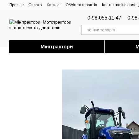
Перейти до основного контенту
Про нас
Оплата
Каталог
Обмін та гарантія
Контактна інформац
0-98-055-11-47
0-98
Мінітрактори
М