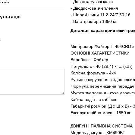
- Довантажувачі коліс
- Дводискове зчеплення
- Широкі шини 11.2-24/7.50-16
ультація
- Вага трактора 1850 кг.
Детальні характеристики тра
ю
Мінітрактор Файтер Т-404СRD з
ОСНОВНІ ХАРАКТЕРИСТИКИ
Виробник - Файтер
Потужність - 40 (29,4) к. с. (кВт)
Колісна формула - 4х4
Рульове керування з гідропідс
Формула перемикання передач 
Муфта зчеплення - суха дводис
Кабіна водія - з кабіною
Габаритні розміри (Д х Ш х В) 
Експлуатаційна маса - 1850 кг
ДВИГУН І ПАЛИВНА СИСТЕМА
Модель двигуна - KM490BT