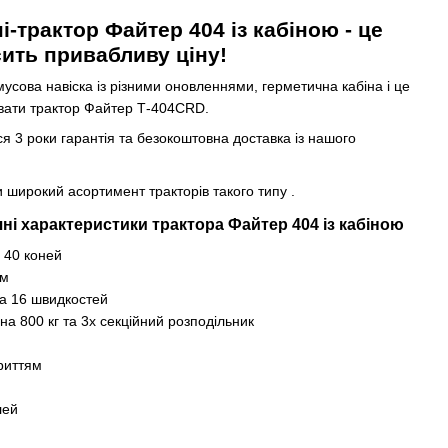
-трактор Файтер 404 із кабіною - це
сить привабливу ціну!
усова навіска із різними оновленнями, герметична кабіна і це
вати трактор Файтер Т-404CRD.
я 3 роки гарантія та безокоштовна доставка із нашого
и широкий асортимент тракторів такого типу .
чні характеристики трактора Файтер 404 із кабіною
 40 коней
ям
на 16 швидкостей
на 800 кг та 3х секційний розподільник
криттям
лей