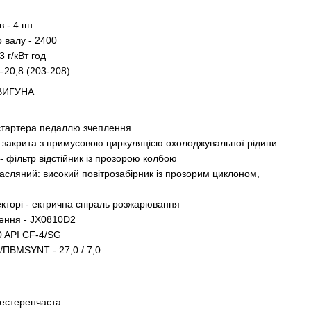
 - 4 шт.
 валу - 2400
 г/кВт год
-20,8 (203-208)
ВИГУНА
 стартера педаллю зчеплення
 закрита з примусовою циркуляцією охолоджувальної рідини
- фільтр відстійник із прозорою колбою
масляний: високий повітрозабірник із прозорим циклоном,
лекторі - ектрична спіраль розжарювання
ення - JX0810D2
0 API CF-4/SG
ї/ПВМSYNT - 27,0 / 7,0
шестеренчаста