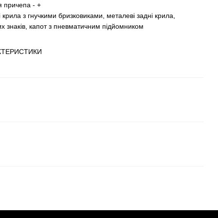
 причепа - +
 крила з гнучкими бризковиками, металеві задні крила,
х знаків, капот з пневматичним підйомником
АКТЕРИСТИКИ