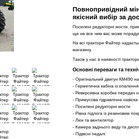
Повнопривідний міні
якісний вибір за до
Посилені редукторні мости, прим
ще не все чим вас може пораду
На всі трактори Файтер надаєтьс
магазину.
Також у нас в наявності трактор
Основні переваги та техні
- Оригінальний двигун КМ490 на
- Герметична кабіна із опаленн
- Реверсивна коробка передач 
- Примусова гідравлічна навіска 
- Посилені редукторні мости
- Рівна підлога із резиновим по
- Люк та вентилятор
- Камера заднього виду та дисп
- Підвісні педалі