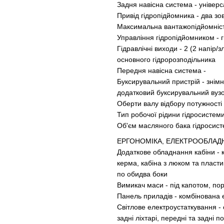
Задня навісна система - універ
Привід гідропідйомника - два зо
Максимальна вантажопідйомність
Управління гідропідйомником - 
Гідравлічні виходи - 2 (2 напір
основного гідророзподільника
Передня навісна система -
Буксирувальний пристрій - зні
додатковий буксирувальний вуз
Оберти валу відбору потужності
Тип робочої рідини гідросисте
Об'єм масляного бака гідросисте
ЕРГОНОМІКА, ЕЛЕКТРООБЛАД
Додаткове обладнання кабіни - 
керма, кабіна з люком та пласт
по обидва боки
Вимикач маси - під капотом, пор
Панель приладів - комбінована 
Світлове електроустаткування - 
задні ліхтарі, передні та задні 