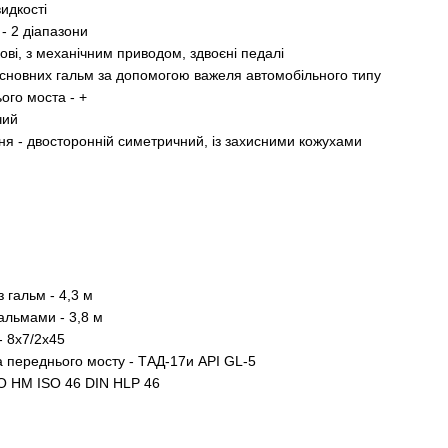
идкості
- 2 діапазони
кові, з механічним приводом, здвоєні педалі
основних гальм за допомогою важеля автомобільного типу
ого моста - +
чий
ня - двосторонній симетричний, із захисними кожухами
 гальм - 4,3 м
альмами - 3,8 м
- 8х7/2х45
та переднього мосту - ТАД-17и API GL-5
SO НМ ISO 46 DIN HLP 46