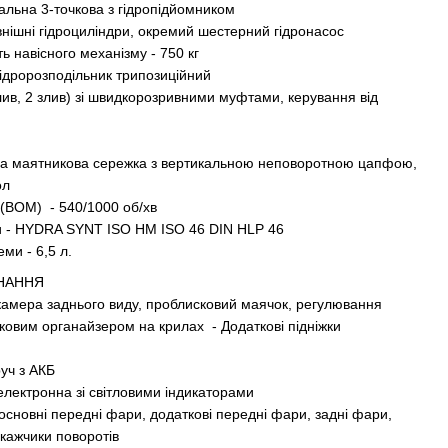
сальна 3-точкова з гідропідйомником
внішні гідроциліндри, окремий шестерний гідронасос
 навісного механізму - 750 кг
гідророзподільник трипозиційний
/злив, 2 злив) зі швидкорозривними муфтами, керування від
мна маятникова сережка з вертикальною неповоротною цапфою,
ол
 (ВОМ) - 540/1000 об/хв
ми - HYDRA SYNT ISO НМ ISO 46 DIN HLP 46
ми - 6,5 л.
НАННЯ
камера заднього виду, проблисковий маячок, регулювання
иковим органайзером на крилах - Додаткові підніжки
уч з АКБ
електронна зі світловими індикаторами
основні передні фари, додаткові передні фари, задні фари,
покажчики поворотів