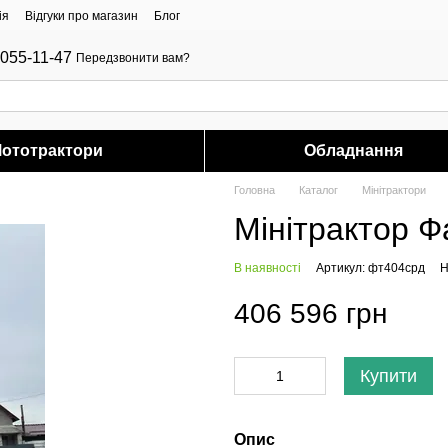
ія
Відгуки про магазин
Блог
-055-11-47
Передзвонити вам?
ототрактори
Обладнання
Головна
Каталог
Мінітрактори
Мінітрактор 
В наявності
Артикул: фт404срд
Н
406 596 грн
Купити
Опис