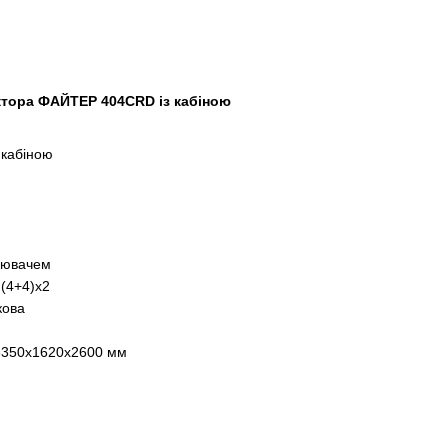
ктора ФАЙТЕР 404CRD із кабіною
 кабіною
илювачем
(4+4)х2
кова
- 3350х1620х2600 мм