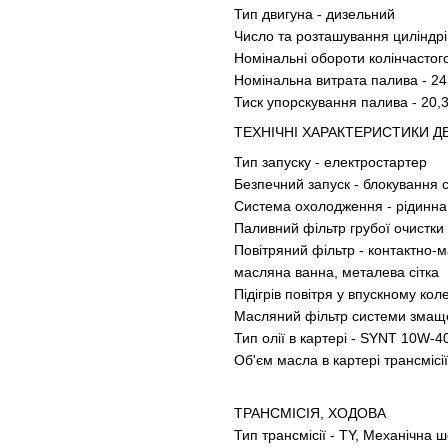
Тип двигуна - дизельний
Число та розташування циліндрів
Номінальні обороти колінчастого
Номінальна витрата палива - 243
Тиск упорскування палива - 20,3
ТЕХНІЧНІ ХАРАКТЕРИСТИКИ Д
Тип запуску - електростартер
Безпечний запуск - блокування
Система охолодження - рідинна
Паливний фільтр грубої очистки 
Повітряний фільтр - контактно-
масляна ванна, металева сітка
Підігрів повітря у впускному ко
Масляний фільтр системи змащ
Тип олії в картері - SYNT 10W-4
Об'єм масла в картері трансмісі
ТРАНСМІСІЯ, ХОДОВА
Тип трансмісії - TY, Механічна 