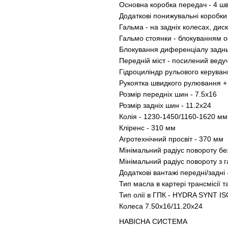
Основна коробка передач - 4 шв
Додаткові понижувальні коробки 
Гальма - на задніх колесах, дис
Гальмо стоянки - блокуванням 
Блокування диференціалу заднь
Передній міст - посилений веду
Гідроциліндр рульового керуван
Рукоятка швидкого рулювання +
Розмір передніх шин - 7.5х16
Розмір задніх шин - 11.2х24
Колія - 1230-1450/1160-1620 мм
Кліренс - 310 мм
Агротехнічний просвіт - 370 мм
Мінімальний радіус повороту без
Мінімальний радіус повороту з г
Додаткові вантажі передні/задні 
Тип масла в картері трансмісії 
Тип олії в ГПК - HYDRA SYNT I
Колеса 7.50х16/11.20х24
НАВІСНА СИСТЕМА