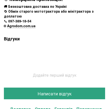
🚚
Безкоштовна доставка по Україні
🔁
Обмін старого мототрактора або мінітрактора з
доплатою
📞
097-389-18-54
🌐
Agrodom.com.ua
Відгуки
Додайте перший відгук
Написати відгук
Доставка
Оплата
Гарантія
Повернення
К