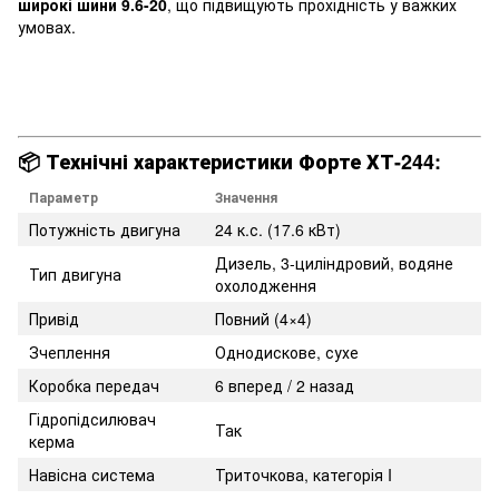
широкі шини 9.6-20
, що підвищують прохідність у важких
умовах.
📦
Технічні характеристики Форте ХТ-244:
Параметр
Значення
Потужність двигуна
24 к.с. (17.6 кВт)
Дизель, 3-циліндровий, водяне
Тип двигуна
охолодження
Привід
Повний (4×4)
Зчеплення
Однодискове, сухе
Коробка передач
6 вперед / 2 назад
Гідропідсилювач
Так
керма
Навісна система
Триточкова, категорія I