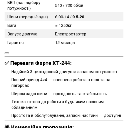
ВВП (вал відбору
540 / 720 об/хв
потужності)
Шини (передні/задні)
6.00-14 /
9.5-20
Вага
≈ 1250кг
Запуск двигуна
Електростартер
Гарантія
12 місяців
✅
Переваги Форте ХТ-244:
Надійний 3-циліндровий двигун із запасом потужності
Повний привід 4×4 — впевнена робота в полі та на
пагорбах
Широкі задні шини — прохідність та стабільність
Техніка готова до роботи з будь-яким навісним
обладнанням
Простота в обслуговуванні, запасні частини — доступні
🌟
Комерційна пропозиція: