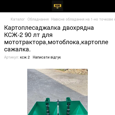
Каталог
Обладнання
Навісне обладання на 1-но точкове 
Картоплесаджалка двохрядна
КСЖ-2 90 лт для
мототрактора,мотоблока,картопле
сажалка.
Артикул:
ксж 2
Написати відгук