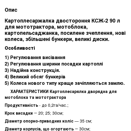
Опис
Картоплесаржалка двостороння КСЖ-2 90 л
для мототрактора, мотоблока,
картопельсаджанка, посилене зчеплення, нові
колеса, збільшені бункери, великі диски.
Особливості
1) Регулювання висівання
2) Регулювання ширини посадки картоплі
3) Надійна конструкція.
4) Великий обсяг бункерів
5) Колеса нового типу краще зачіпляються замлю.
ХАРАКТЕРИСТИКИ Картоплесарялка дворядна для
мотоблока та мототрактора
Продуктивність
- до 0,2га/час.;
Крок висадки
― 20; 25; 30см;
Діаметр опорно-приводних коліс
— 35 см;
Діаметр корпусів, що огортають
― 30см;