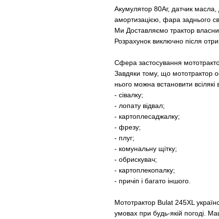
Акумулятор 80Аг, датчик масла, 
амортизацією, фара заднього св
Ми Доставляємо трактор власним 
Розрахунок виключно після отри
Сфера застосування мототракто
Завдяки тому, що мототрактор 
нього можна встановити всілякі
- сівалку;
- лопату відвал;
- картоплесаджалку;
- фрезу;
- плуг;
- комунальну щітку;
- обрискувач;
- картоплекопалку;
- причіп і багато іншого.
Мототрактор Bulat 245XL україн
умовах при будь-якій погоді. Ма