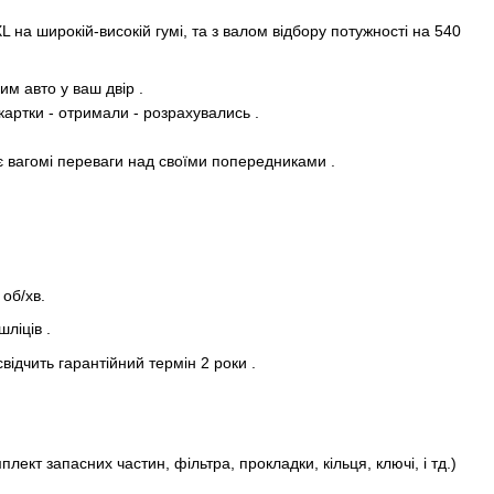
 на широкій-високій гумі, та з валом відбору потужності на 540
им авто у ваш двір .
картки - отримали - розрахувались .
є вагомі переваги над своїми попередниками .
 об/хв.
шліців .
свідчить гарантійний термін 2 роки .
лект запасних частин, фільтра, прокладки, кільця, ключі, і тд.)