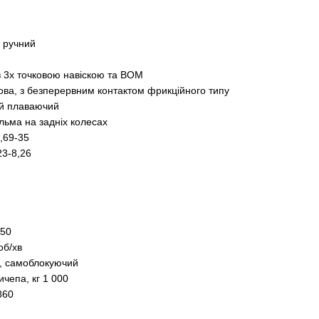
+ ручний
із 3х точковою навіскою та ВОМ
ова, з безперервним контактом фрикційного типу
ий плаваючий
льма на задніх колесах
2,69-35
23-8,26
250
об/хв
є, самоблокуючий
чепа, кг 1 000
860