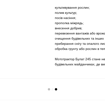
культивування рослин;
полив культур;
посів насіння;
прополка міжрядь;
внесення добрив;
перевезення вантажів або врож
очищення будівельних та інших м
прибирання снігу та опалого лис
обробка грунту або рослин в тепл
Мототрактор Булат 245 стане н
будівельних майданчиках, де ви