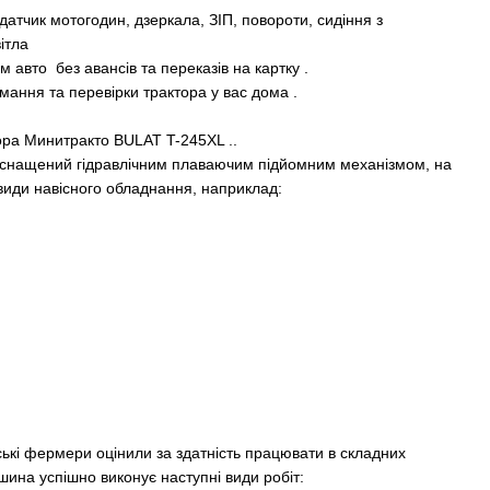
датчик мотогодин, дзеркала, ЗІП, повороти, сидіння з
ітла
авто без авансів та переказів на картку .
мання та перевірки трактора у вас дома .
ра Минитракто BULAT T-245XL ..
оснащений гідравлічним плаваючим підйомним механізмом, на
 види навісного обладнання, наприклад:
ські фермери оцінили за здатність працювати в складних
шина успішно виконує наступні види робіт: