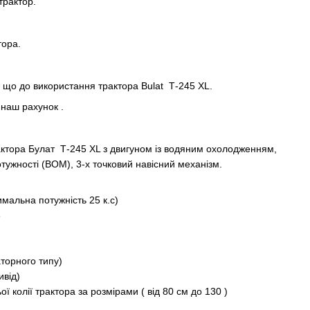
трактор.
тора.
, що до використання трактора Bulat Т-245 XL.
 наш рахунок .
актора Булат Т-245 XL з двигуном із водяним охолодженням,
отужності (ВОМ), 3-х точковий навісний механізм.
альна потужність 25 к.с)
3
торного типу)
ивід)
ї колії трактора за розмірами ( від 80 см до 130 )