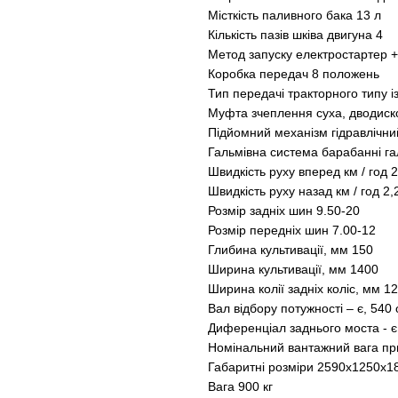
Місткість паливного бака 13 л
Кількість пазів шківа двигуна 4
Метод запуску електростартер 
Коробка передач 8 положень
Тип передачі тракторного типу 
Муфта зчеплення суха, дводиск
Підйомний механізм гідравлічн
Гальмівна система барабанні га
Швидкість руху вперед км / год 
Швидкість руху назад км / год 2,
Розмір задніх шин 9.50-20
Розмір передніх шин 7.00-12
Глибина культивації, мм 150
Ширина культивації, мм 1400
Ширина колії задніх коліс, мм 1
Вал відбору потужності – є, 540 
Диференціал заднього моста - 
Номінальний вантажний вага при
Габаритні розміри 2590х1250х1
Вага 900 кг