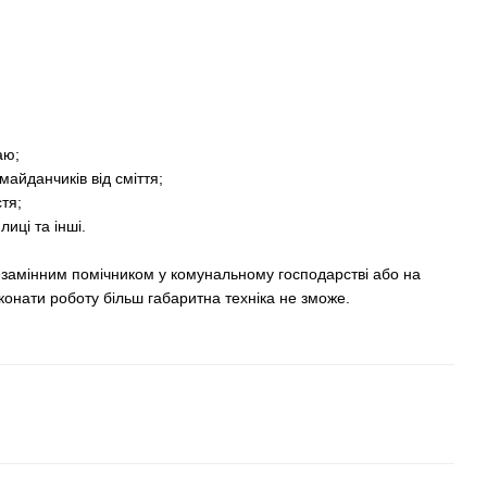
аю;
айданчиків від сміття;
тя;
иці та інші.
езамінним помічником у комунальному господарстві або на
конати роботу більш габаритна техніка не зможе.