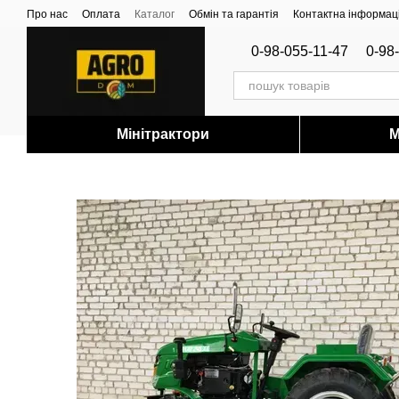
Перейти до основного контенту
Про нас
Оплата
Каталог
Обмін та гарантія
Контактна інформац
0-98-055-11-47
0-98
Мінітрактори
М