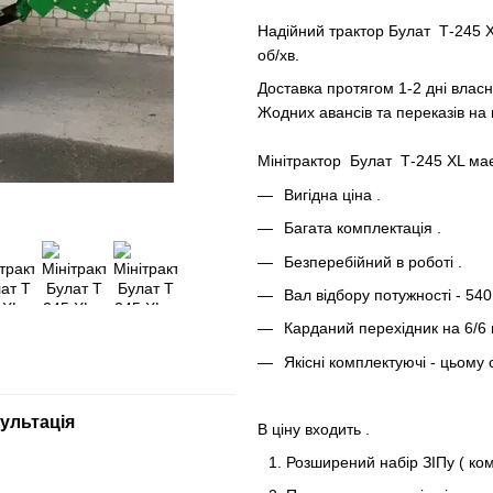
Надійний трактор Булат Т-245 XL
об/хв.
Доставка протягом 1-2 дні власн
Жодних авансів та переказів на 
Мінітрактор Булат Т-245 XL ма
Вигідна ціна .
Багата комплектація .
Безперебійний в роботі .
Вал відбору потужності - 540
Карданий перехідник на 6/6 
Якісні комплектуючі - цьому 
ультація
В ціну входить .
Розширений набір ЗІПу ( комп