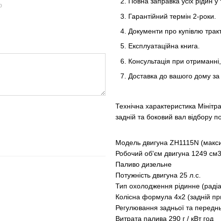
Повна заправка усіх рідин у 
ю
Гарантійний термін 2-роки.
Документи про купівлю трак
Експлуатаційна книга.
Консультація при отриманні
Доставка до вашого дому за
Технічна характеристика Мінітр
задній та боковий вал відбору п
Модель двигуна ZH1115N (максим
Робочий об'єм двигуна 1249 см
Паливо дизельне
Потужність двигуна 25 л.с.
Тип охолодження рідинне (радіа
Колісна формула 4х2 (задній пр
Регулювання задньої та передньо
Витрата палива 290 г / кВт год