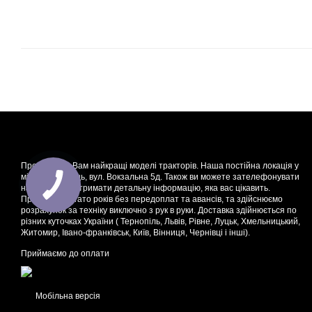
Пропонуємо Вам найкращі моделі тракторів. Наша постійна локація у
місті Кременець, вул. Вокзальна 5д. Також ви можете зателефонувати
нам і швидко отримати детальну інформацію, яка вас цікавить.
Працюємо багато років без передоплат та авансів, та здійснюємо
розрахунок за техніку виключно з рук в руки. Доставка здійнюється по
різних куточках України ( Тернопіль, Львів, Рівне, Луцьк, Хмельницький,
Житомир, Івано-франківськ, Київ, Вінниця, Чернівці і інші).
Приймаємо до оплати
Мобільна версія