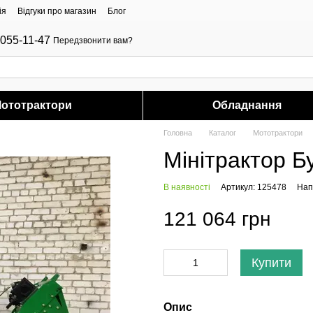
ія
Відгуки про магазин
Блог
-055-11-47
Передзвонити вам?
ототрактори
Обладнання
Головна
Каталог
Мототрактори
Мінітрактор Б
В наявності
Артикул: 125478
Нап
121 064 грн
Купити
Опис