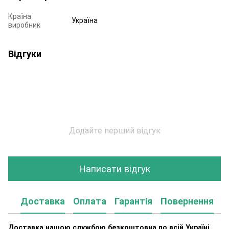
Країна
Україна
виробник
Відгуки
Додайте перший відгук
Написати відгук
Доставка
Оплата
Гарантія
Повернення
К
Доставка нашою службою безкоштовна по всій Україні.