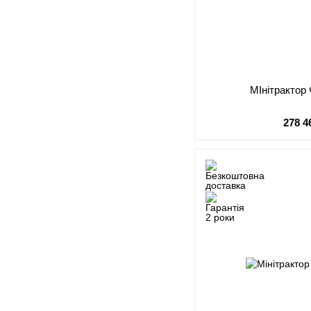
МІнітрактор
278 4