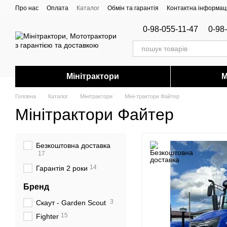
Перейти до основного контенту
Про нас
Оплата
Каталог
Обмін та гарантія
Контактна інформац
0-98-055-11-47
0-98
Мінітрактори
М
Головна
Каталог
Мінітрактори
Міні-трактори Файтер
Мінітрактори Файтер
Безкоштовна доставка
17
14
Гарантія 2 роки
Бренд
3
Скаут - Garden Scout
15
Fighter