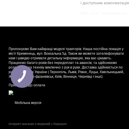
і доступним комплектаці
На що звертати
Ключова причина обрати ц
підібрані для тягових ро
поширеним навісним, що з
вкладення вже в перший 
Пропонуємо Вам найкращі моделі тракторів. Наша постійна локація у
Надійна база й міцні 
місті Кременець, вул. Вокзальна 5д. Також ви можете зателефонувати
нам і швидко отримати детальну інформацію, яка вас цікавить.
Економні двигуни з л
Працюємо багато років без передоплат та авансів, та здійснюємо
розрахунок за техніку виключно з рук в руки. Доставка здійнюється по
Розумні комплектації: 
різних куточках України ( Тернопіль, Львів, Рівне, Луцьк, Хмельницький,
Широкі різновиди і м
Житомир, Івано-франківськ, Київ, Вінниця, Чернівці і інші).
Приймаємо до оплати
Підтримка після покуп
Якщо необхідно купити мі
отримаєте максимальну ві
Мобільна версія
Які є переваги у
Сильні сторони цієї техн
Інтернет-магазин створений з Хорошоп
а витрати пального лиша