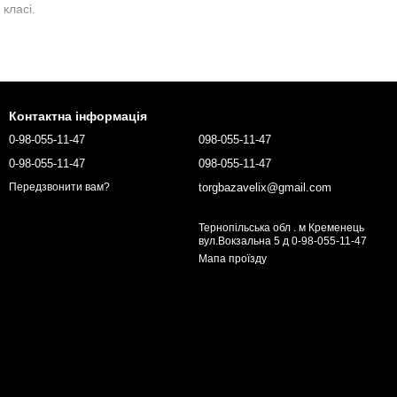
класі.
струкція підсилена в зонах навантажень, передатні числа
 час ТО. У більшості моделей передбачена сумісність із
озумілу гарантію — і отримаєте інструмент, який відпрацьовує
Контактна інформація
0-98-055-11-47
098-055-11-47
 грунті.
0-98-055-11-47
098-055-11-47
torgbazavelix@gmail.com
Передзвонити вам?
Тернопільська обл . м Кременець
вул.Вокзальна 5 д 0-98-055-11-47
Мапа проїзду
ти тип навісного, ширину колії й бажану масу — так ви
іка робочого місця та надійні агрегати покращують контроль,
й компроміс між продуктивністю та бюджетом.