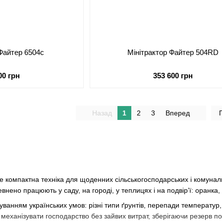
 Файтер 6504c
Мінітрактор Файтер 504RD
00 грн
353 600 грн
Назад
1
2
3
Вперед
 компактна техніка для щоденних сільськогосподарських і комунальн
внено працюють у саду, на городі, у теплицях і на подвір’ї: оранка
уванням українських умов: різні типи ґрунтів, перепади температур
 механізувати господарство без зайвих витрат, зберігаючи резерв п