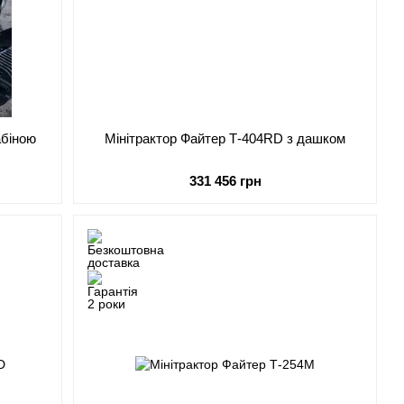
абіною
Мінітрактор Файтер Т-404RD з дашком
331 456 грн