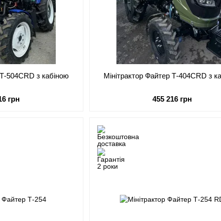
 Т-504СRD з кабіною
Мінітрактор Файтер Т-404СRD з к
16 грн
455 216 грн