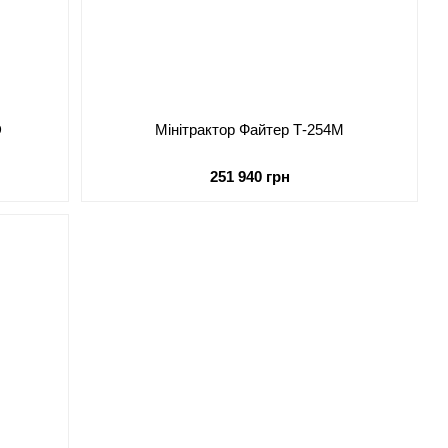
D
Мінітрактор Файтер Т-254М
251 940 грн