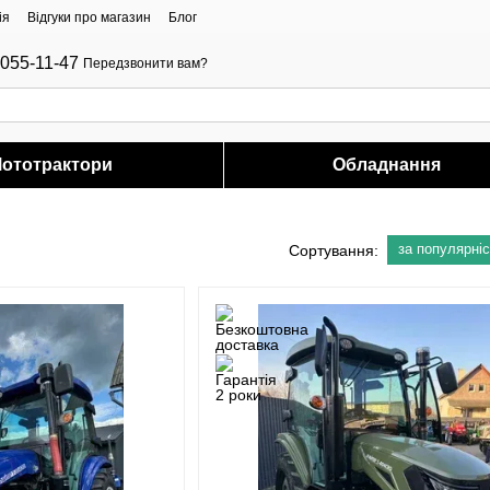
ія
Відгуки про магазин
Блог
-055-11-47
Передзвонити вам?
ототрактори
Обладнання
за популярні
Сортування: