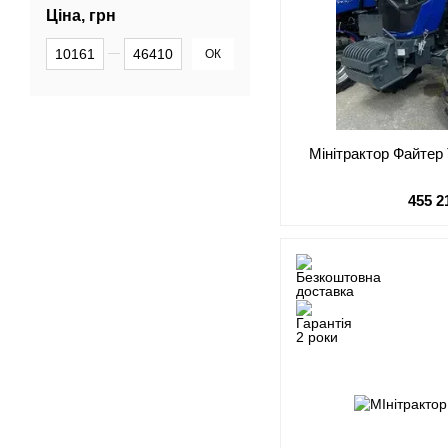
Ціна, грн
Від Ціна, грн
До Ціна, грн
ОК
Мінітрактор Файтер
455 2