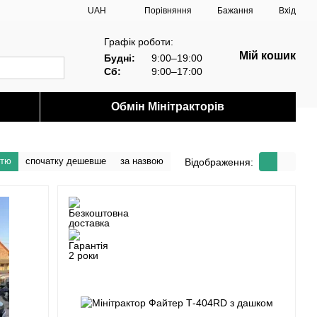
Порівняння
UAH
Бажання
Вхід
Графік роботи:
Мій кошик
Будні:
9:00–19:00
Сб:
9:00–17:00
Обмін Мінітракторів
стю
спочатку дешевше
за назвою
Відображення: