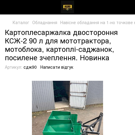
Каталог
Обладнання
Навісне обладання на 1-но точкове 
Картоплесаржалка двостороння
КСЖ-2 90 л для мототрактора,
мотоблока, картоплі-саджанок,
посилене зчеплення. Новинка
Артикул:
сдж90
Написати відгук