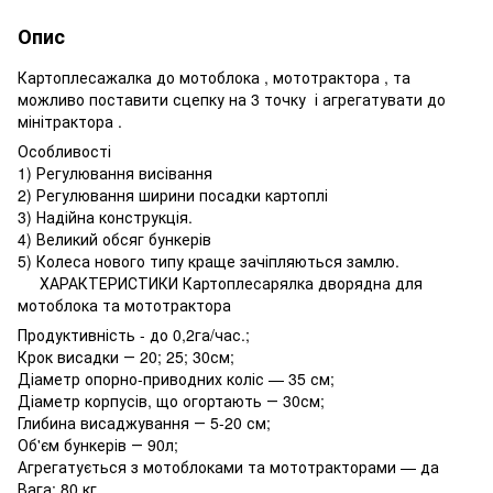
Опис
Картоплесажалка до мотоблока , мототрактора , та
можливо поставити сцепку на 3 точку і агрегатувати до
мінітрактора .
Особливості
1) Регулювання висівання
2) Регулювання ширини посадки картоплі
3) Надійна конструкція.
4) Великий обсяг бункерів
5) Колеса нового типу краще зачіпляються замлю.
ХАРАКТЕРИСТИКИ Картоплесарялка дворядна для
мотоблока та мототрактора
Продуктивність - до 0,2га/час.;
Крок висадки ― 20; 25; 30см;
Діаметр опорно-приводних коліс — 35 см;
Діаметр корпусів, що огортають ― 30см;
Глибина висаджування ― 5-20 см;
Об'єм бункерів ― 90л;
Агрегатується з мотоблоками та мототракторами — да
Вага: 80 кг