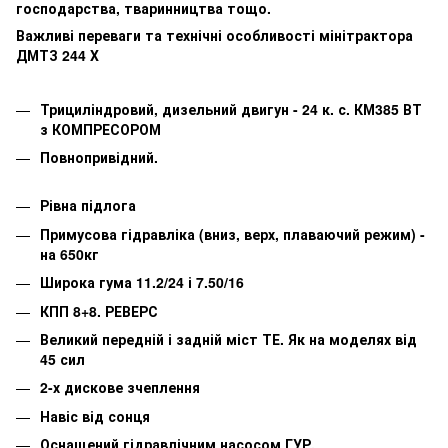
господарства, тваринництва тощо.
Важливі переваги та технічні особливості мінітрактора
ДМТЗ 244 Х
Трициліндровий, дизельний двигун - 24 к. с. КМ385 ВТ
з КОМПРЕСОРОМ
Повнопривідний.
Рівна підлога
Примусова гідравліка (вниз, верх, плаваючий режим) -
на 650кг
Широка гума 11.2/24 і 7.50/16
КПП 8+8. РЕВЕРС
Великий передній і задній міст ТЕ. Як на моделях від
45 сил
2-х дискове зчеплення
Навіс від сонця
Оснащений гідравлічним насосом ГУР.