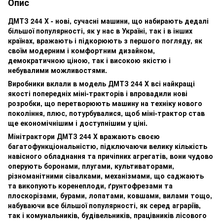
Опис
ДМТЗ 244 Х - нові, сучасні машини, що набирають дедалі
більшої популярності, як у нас в Україні, так і в інших
країнах, вражають і підкорюють з першого погляду, як
своїм модерним і комфортним дизайном,
демократичною ціною, так і високою якістю і
небувалими можливостями.
Виробники вклали в модель ДМТЗ 244 Х всі найкращі
якості попередніх міні-тракторів і впровадили нові
розробки, що перетворюють машину на техніку нового
покоління, плюс, потурбувалися, щоб міні-трактор став
ще економічнішим і доступнішим у ціні.
Мінітрактори ДМТЗ 244 Х вражають своєю
багатофункціональністю, підключаючи велику кількість
навісного обладнання та причіпних агрегатів, вони чудово
оперують боронами, плугами, культиваторами,
різноманітними сівалками, механізмами, що саджають
та викопують коренеплоди, ґрунтофрезами та
плоскорізами, бурами, лопатами, ковшами, вилами тощо,
набуваючи все більшої популярності, як серед аграріїв,
так і комунальників, будівельників, працівників лісового