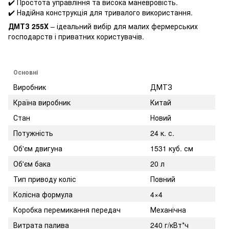
✔️ Простота управління та висока маневровість.
✔️ Надійна конструкція для тривалого використання.
ДМТЗ 255Х
– ідеальний вибір для малих фермерських
господарств і приватних користувачів.
Основні
Виробник
ДМТЗ
Країна виробник
Китай
Стан
Новий
Потужність
24 к. с.
Об'єм двигуна
1531 куб. см
Об'єм бака
20 л
Тип приводу коліс
Повний
Колісна формула
4×4
Коробка перемикання передач
Механічна
Витрата палива
240 г/кВт*ч