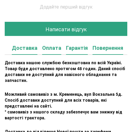
Додайте перший відгук
Написати відгук
Доставка
Оплата
Гарантія
Повернення
К
Доставка нашою службою безкоштовна по всій Україні.
Товар буде доставлено протягом 48 годин. Даний спосіб
доставки не доступний для навісного обладнання та
запчастин.
Можливий самовивіз з м. Кременець, вул Вокзальна 5д.
Спосіб доставки доступний для всіх товарів, які
представлені на сайті.
* самовивіз з нашого складу забезпечує вам знижку від
вартості трактора.
Доставка до відділення Нової пошти за тарифами