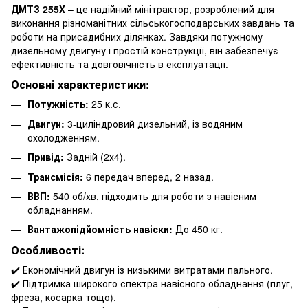
ДМТЗ 255Х
– це надійний мінітрактор, розроблений для
виконання різноманітних сільськогосподарських завдань та
роботи на присадибних ділянках. Завдяки потужному
дизельному двигуну і простій конструкції, він забезпечує
ефективність та довговічність в експлуатації.
Основні характеристики:
Потужність:
25 к.с.
Двигун:
3-циліндровий дизельний, із водяним
охолодженням.
Привід:
Задній (2х4).
Трансмісія:
6 передач вперед, 2 назад.
ВВП:
540 об/хв, підходить для роботи з навісним
обладнанням.
Вантажопідйомність навіски:
До 450 кг.
Особливості:
✔️ Економічний двигун із низькими витратами пального.
✔️ Підтримка широкого спектра навісного обладнання (плуг,
фреза, косарка тощо).