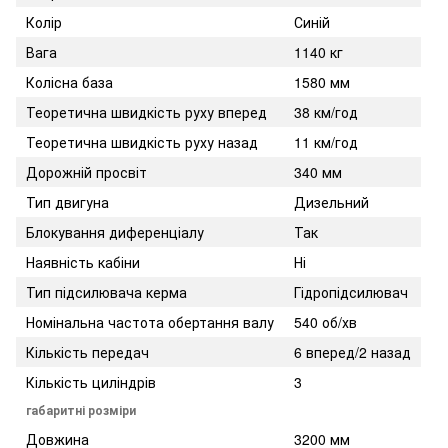
Колір
Синій
Вага
1140 кг
Колісна база
1580 мм
Теоретична швидкість руху вперед
38 км/год
Теоретична швидкість руху назад
11 км/год
Дорожній просвіт
340 мм
Тип двигуна
Дизельний
Блокування диференціалу
Так
Наявність кабіни
Ні
Тип підсилювача керма
Гідропідсилювач
Номінальна частота обертання валу
540 об/хв
Кількість передач
6 вперед/2 назад
Кількість циліндрів
3
габаритні розміри
Довжина
3200 мм