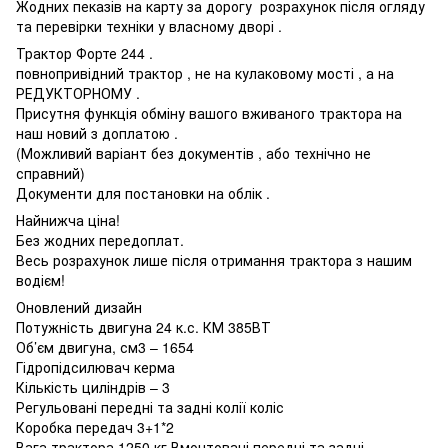
Жодних пеказів на карту за дорогу розрахунок після огляду
та перевірки техніки у власному дворі .
Трактор Форте 244 .
повнопривідний трактор , не на кулаковому мості , а на
РЕДУКТОРНОМУ .
Присутня функція обміну вашого вживаного трактора на
наш новий з доплатою .
(Можливий варіант без документів , або технічно не
справний)
Документи для постановки на облік .
Найнижча ціна!
Без жодних передоплат.
Весь розрахунок лише після отримання трактора з нашим
водієм!
Оновлений дизайн
Потужність двигуна 24 к.с. КМ 385ВТ
Об’єм двигуна, см3 – 1654
Гідропідсилювач керма
Кількість циліндрів – 3
Регульовані передні та задні колії коліс
Коробка передач 3+1*2
Вага трактора 1250 кг.Вмонтовані передні та задні