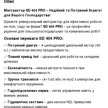
Опис
Мінітрактор SD 404 PRO – Надійний та Потужний Агрегат
для Вашого Господарства!
Шукаєте універсальний мінітрактор для ефективної роботи
на полі, саду чи фермі?
SD 404 PRO
– це професійне
рішення для сільськогосподарських та комунальних робіт!
Основні переваги
SD 404 PRO
:
✅
Потужний двигун
– 4-циліндровий дизельний мотор (40
к.с.) забезпечує високу продуктивність.
✅
Повний привід 4х4
– ідеальний для роботи на складних
ділянках.
✅
Економічність
– низька витрата пального при
максимальній ефективності.
✅
Зручна трансмісія
– (4+1)х2 або (4+4)х2 з реверсом для
комфортного керування.
✅
Гідропідсилювач керма
– легке управління навіть у
важких умовах.
✅
Гідравлічна система
– два насоси НШ, примусове
опускання задньої навіски.