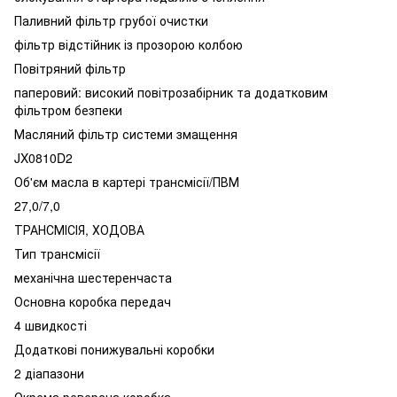
Паливний фільтр грубої очистки
фільтр відстійник із прозорою колбою
Повітряний фільтр
паперовий: високий повітрозабірник та додатковим
фільтром безпеки
Масляний фільтр системи змащення
JX0810D2
Об'єм масла в картері трансмісії/ПВМ
27,0/7,0
ТРАНСМІСІЯ, ХОДОВА
Тип трансмісії
механічна шестеренчаста
Основна коробка передач
4 швидкості
Додаткові понижувальні коробки
2 діапазони
Окрема реверсна коробка