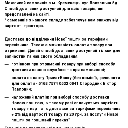
Можливий самовивіз з м. Кременець, вул Вокзальна 5д.
Спосіб доставки доступний для всіх товарів, які
представлені на сайті.
* самовивіз з нашого складу забезпечує вам знижку від
вартості трактора.
Доставка до відділення Нової пошти за тарифами
перевізника. Також є можливість оплати товару при
отриманні. Даний спосіб доставки доступний тільки для
запчастин та навісного обладнання.
готівкою при отриманні товару при виборі способу
доставки нашою службою та при самовивозі;
оплата на карту ПриватБанку (без комісії), реквізити
для оплати -
5168 7574 0532 0641
Огородник Віктор
Павлович;
наложений платіж при виборі способу доставки
Новою поштою, в такому разі сплачується вартість
товару + вартість доставки за тарифами перевізника
+ 2% від вартості товару та 20 грн. за послуги Нової
пошти за грошовий переказ”
Гарантія на трактори від 12- 24 місяців .