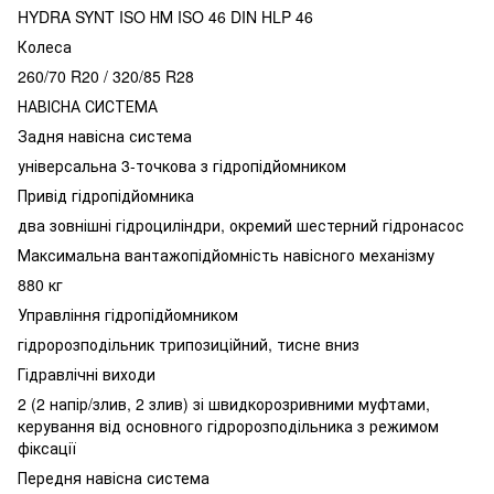
HYDRA SYNT ISO НМ ISO 46 DIN HLP 46
Колеса
260/70 R20 / 320/85 R28
НАВІСНА СИСТЕМА
Задня навісна система
універсальна 3-точкова з гідропідйомником
Привід гідропідйомника
два зовнішні гідроциліндри, окремий шестерний гідронасос
Максимальна вантажопідйомність навісного механізму
880 кг
Управління гідропідйомником
гідророзподільник трипозиційний, тисне вниз
Гідравлічні виходи
2 (2 напір/злив, 2 злив) зі швидкорозривними муфтами,
керування від основного гідророзподільника з режимом
фіксації
Передня навісна система