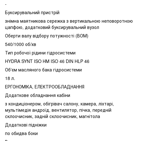
-
Буксирувальний пристрій
знімна маятникова сережка з вертикальною неповоротною
цапфою, додатковий буксирувальний вузол
Оберти валу відбору потужності (ВОМ)
540/1000 об/хв
Тип робочої рідини гідросистеми
HYDRA SYNT ISO НМ ISO 46 DIN HLP 46
Об'єм масляного бака гідросистеми
18 л.
ЕРГОНОМІКА, ЕЛЕКТРООБЛАДНАННЯ
Додаткове обладнання кабіни
з кондиціонером, обігрівач салону, камера, ліхтарі,
мультімедія андроїд, вентилятор, пічка, передній
склоочисник, задній склоочисник, магнітола
Додаткові підніжки
по обидва боки