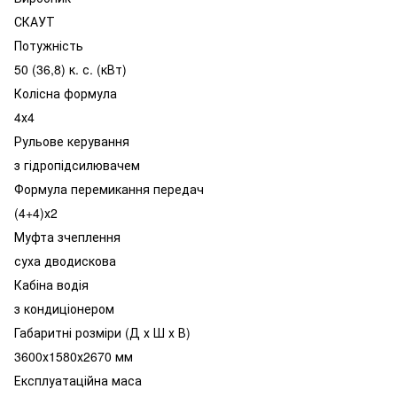
СКАУТ
Потужність
50 (36,8) к. с. (кВт)
Колісна формула
4х4
Рульове керування
з гідропідсилювачем
Формула перемикання передач
(4+4)х2
Муфта зчеплення
суха дводискова
Кабіна водія
з кондиціонером
Габаритні розміри (Д х Ш х В)
3600х1580х2670 мм
Експлуатаційна маса