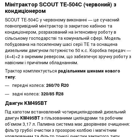
Мінітрактор SCOUT TE-504C (червоний) з
кондиціонером
SCOUT TE-504C у червоному виконанні — це сучасний
повнопривідний мінітрактор із закритою кабіною та
кондиціонером, розрахований на інтенсивну роботу в
сільському господарстві та комунальній сфері. Модель
побудована на посиленому шасі серії TE та оснащена
дизельним двигуном потужністю 50 к.с. Коробка передач —
(4+4)×2 з окремим реверсом, що забезпечує зручну роботу з
навісним і причіпним обладнанням.
Трактор комплектується
радіальними шинами нового
типу
:
передні колеса:
260/70 R20
задні колеса:
320/85 R28
Двигун KM495BT
Під капотом встановлений чотирициліндровий дизельний
двигун
KM495BT
з гільзованими циліндрами та робочим
об’ємом 3,17 л. Паливна система має дворівневе очищення:
фільтр грубої очистки з прозорою колбою і магнітним
уловлювачем та фільтр тонкої очистки закритого типу.