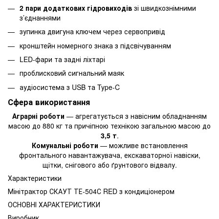
2 пари додаткових гідровиходів
зі швидкознімними
з’єднаннями
зупинка двигуна ключем через сервопривід
кронштейн номерного знака з підсвічуванням
LED-фари та задні ліхтарі
проблисковий сигнальний маяк
аудіосистема з USB та Type-C
Сфера використання
Аграрні роботи
— агрегатується з навісним обладнанням
масою до 880 кг та причіпною технікою загальною масою до
3,5 т
.
Комунальні роботи
— можливе встановлення
фронтального навантажувача, екскаваторної навіски,
щітки, снігового або ґрунтового відвалу.
Характеристики
Мінітрактор СКАУТ ТЕ-504С RED з кондиціонером
ОСНОВНІ ХАРАКТЕРИСТИКИ
Виробник