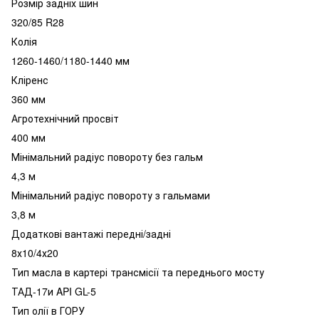
Розмір задніх шин
320/85 R28
Колія
1260-1460/1180-1440 мм
Кліренс
360 мм
Агротехнічний просвіт
400 мм
Мінімальний радіус повороту без гальм
4,3 м
Мінімальний радіус повороту з гальмами
3,8 м
Додаткові вантажі передні/задні
8х10/4х20
Тип масла в картері трансмісії та переднього мосту
ТАД-17и API GL-5
Тип олії в ГОРУ