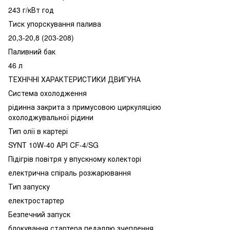
243 г/кВт год
Тиск упорскування палива
20,3-20,8 (203-208)
Паливний бак
46 л
ТЕХНІЧНІ ХАРАКТЕРИСТИКИ ДВИГУНА
Система охолодження
рідинна закрита з примусовою циркуляцією
охолоджувальної рідини
Тип олії в картері
SYNT 10W-40 API CF-4/SG
Підігрів повітря у впускному колекторі
електрична спіраль розжарювання
Тип запуску
електростартер
Безпечний запуск
блокування стартера педаллю зчеплення