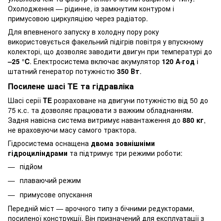
Охолодження — рідинне, із замкнутим контуром і
примусовою циркуляцією через радіатор.
Для впевненого запуску в холодну пору року
використовується факельний підігрів повітря у впускному
колекторі, що дозволяє заводити двигун при температурі до
–25 °C
. Електросистема включає акумулятор
120 А·год
і
штатний генератор потужністю
350 Вт
.
Посилене шасі TE та гідравліка
Шасі серії
TE
розраховане на двигуни потужністю від 50 до
75 к.с. та дозволяє працювати з важким обладнанням.
Задня навісна система витримує навантаження до
880 кг
,
не враховуючи масу самого трактора.
Гідросистема оснащена
двома зовнішніми
гідроциліндрами
та підтримує три режими роботи:
підйом
плаваючий режим
примусове опускання
Передній міст — арочного типу з бічними редукторами,
посиленої конструкції. Він призначений для експлуатації з