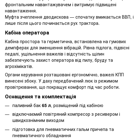
фронтальним навантажувачем і витримує підвищені
навантаження.
Муфта зчеплення дводискова — спочатку вмикається ВВП, і
лише після цього починається рух трактора.
Кабіна оператора
Кабіна простора та герметична, встановлена на гумових
демпферах для зменшення вібрацій. Рівна підлога, підвісні
педалі, ущільнення важелів і відсутність щілин
забезпечують захист оператора від пилу, бруду та
агрохімікатів.
Органи керування розташовані ергономічно, важелі КПП
винесені збоку. У даху передбачений люк із режимом
провітрювання, що покращує комфорт під час роботи.
Оснащення та комплектація
паливний бак
65 л
, розміщений під кабіною
відключаємий повітряний компресор з ресивером і
швидкознімним виходом
підготовка для пневматичних гальм причепа та
пневматичного обладнання