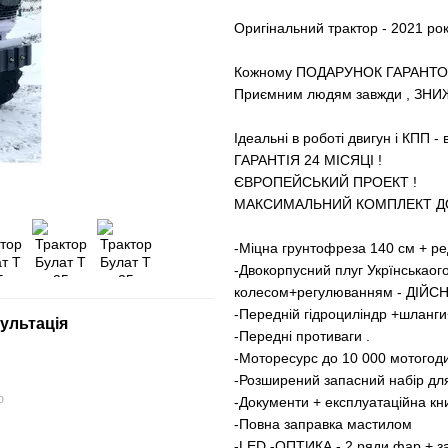
Оригінальний трактор - 2021 рок
Кожному ПОДАРУНОК ГАРАНТО
Приємним людям завжди , ЗНИ
Ідеальні в роботі двигун і КПП -
ГАРАНТІЯ 24 МІСЯЦІ !
ЄВРОПЕЙСЬКИЙ ПРОЕКТ !
МАКСИМАЛЬНИЙ КОМПЛЕКТ ДО
-Міцна грунтофреза 140 см + ре
-Двокорпусний плуг Укрїнськаог
колесом+регулюванням - ДІЙС
-Передній гідроциліндр +шланги
ультація
-Передні противаги .
-Моторесурс до 10 000 мотогод
-Розширений запасний набір для
ю
-Документи + експлуатаційна кни
-Повна заправка мастилом
-LED -ОПТИКА - 2 ряди фар + 