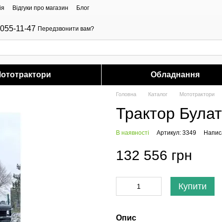
ія
Відгуки про магазин
Блог
-055-11-47
Передзвонити вам?
ототрактори
Обладнання
Головна
Каталог
Мототрактори
Трактор Була
В наявності
Артикул: 3349
Написа
132 556 грн
Купити
Опис