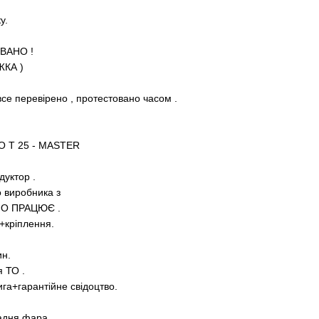
у.
ВАНО !
ЖКА )
 все перевірено , протестовано часом .
 Т 25 - MASTER
дуктор .
о виробника з
НО ПРАЦЮЄ .
+кріплення.
ин.
 ТО .
га+гарантійне свідоцтво.
задня фара