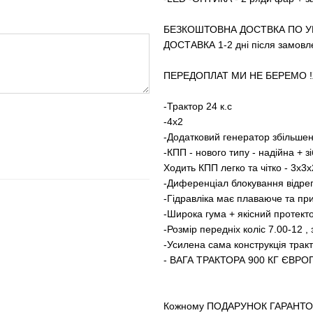
БЕЗКОШТОВНА ДОСТВКА ПО УК
ДОСТАВКА 1-2 дні після замовл
ПЕРЕДОПЛАТ МИ НЕ БЕРЕМО 
-Трактор 24 к.с
-4х2
-Додатковий генератор збільшено
-КПП - нового типу - надійна + 
Ходить КПП легко та чітко - 3х3
-Диференціал блокування відрег
-Гідравліка має плаваюче та п
-Широка гума + якісний протект
-Розмір передніх коліс 7.00-12 , 
-Усилена сама конструкція тракто
- ВАГА ТРАКТОРА 900 КГ ЄВР
Кожному ПОДАРУНОК ГАРАНТО