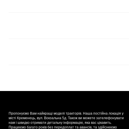
Пропонуємо Вам найкращі моделі тракторів. Наша постійна локація у
місті Кременець, вул. Вокзальна 5д. Також ви можете зателефонувати
нам і швидко отримати детальну інформацію, яка вас цікавить.
Працюємо багато років без передоплат та авансів, та здійснюємо