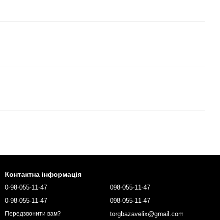
Контактна інформація
0-98-055-11-47
098-055-11-47
0-98-055-11-47
098-055-11-47
torgbazavelix@gmail.com
Передзвонити вам?