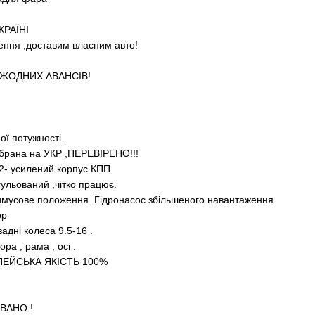
РАЇНІ
ення ,доставим власним авто!
!ЖОДНИХ АВАНСІВ!
ї потужності .
зібрана на УКР ,ПЕРЕВІРЕНО!!!
х2- усилений корпус КПП
ульований ,чітко працює.
римусове положення .Гідронасос збільшеного навантаження.
ор
задні колеса 9.5-16 .
ра , рама , осі .
ОПЕЙСЬКА ЯКІСТЬ 100%
ВАНО !