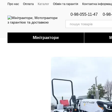
Перейти до основного контенту
Про нас
Оплата
Каталог
Обмін та гарантія
Контактна інформац
0-98-055-11-47
0-98
Мінітрактори
М