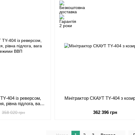
TY-404 із реверсом,
Мінітрактор СКАУТ TY-404 з кози
, рівна підлога, вага
 режими ВВП
362 396 грн
358 020 грн