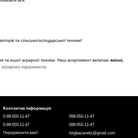
Показати все
акторів та сільськогосподарської техніки!
ння та іншої аграрної техніки. Наш асортимент включає
якісні,
х аграрних підприємств.
ів.
.
Контактна інформація
0-98-055-11-47
098-055-11-47
0-98-055-11-47
098-055-11-47
torgbazavelix@gmail.com
Передзвонити вам?