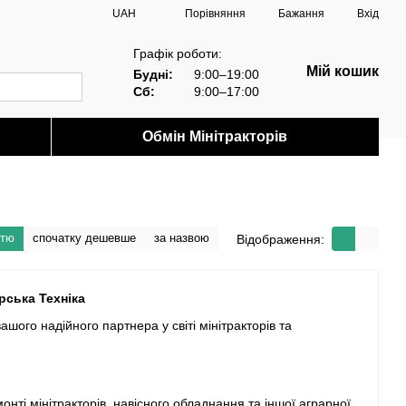
Порівняння
UAH
Бажання
Вхід
Графік роботи:
Мій кошик
Будні:
9:00–19:00
Сб:
9:00–17:00
Обмін Мінітракторів
стю
спочатку дешевше
за назвою
Відображення:
рська Техніка
вашого надійного партнера у світі мінітракторів та
онті мінітракторів, навісного обладнання та іншої аграрної