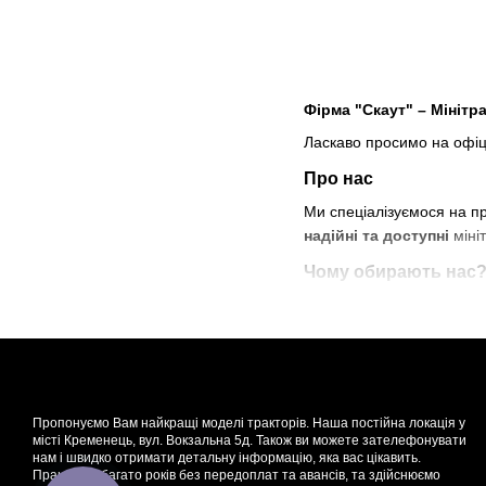
Фірма "Скаут" – Мінітр
Ласкаво просимо на офіц
Про нас
Ми спеціалізуємося на пр
надійні та доступні
мініт
Чому обирають нас
✅
Висока якість технік
✅
Гарантія та сервіс
– п
✅
Доступні ціни
– вигідн
✅
Швидка доставка
– по
Наш асортимент
Пропонуємо Вам найкращі моделі тракторів. Наша постійна локація у
місті Кременець, вул. Вокзальна 5д. Також ви можете зателефонувати
🔹 Мінітрактори: дизельні,
нам і швидко отримати детальну інформацію, яка вас цікавить.
🔹 Навісне обладнання: 
Працюємо багато років без передоплат та авансів, та здійснюємо