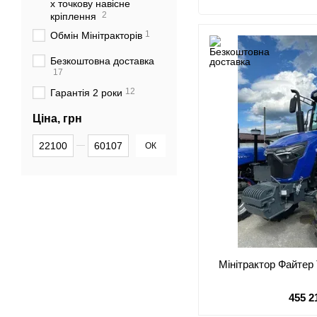
х точкову навісне
2
кріплення
1
Обмін Мінітракторів
Безкоштовна доставка
17
12
Гарантія 2 роки
Ціна, грн
Від Ціна, грн
До Ціна, грн
ОК
Мінітрактор Файтер
455 2