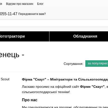
ія
Відгуки про магазин
Блог
-055-11-47
Передзвонити вам?
ототрактори
Обладнання
енець -
за популярні
Сортування:
Фірма "Скаут" – Мінітрактори та Сільськогоспода
Ласкаво просимо на офіційний сайт
Фірми "Скаут"
, 
сільськогосподарської техніки!
Про нас
Ми спеціалізуємося на продажі, обслуговуванні та рем