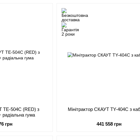
Т ТЕ-504С (RED) з
Мінітрактор СКАУТ TY-404С з ка
+ радіальна гума
76 грн
441 558 грн