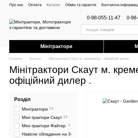
Перейти до основного контенту
Про нас
Оплата
Каталог
Обмін та гарантія
Контактна інформац
0-98-055-11-47
0-98
Мінітрактори
М
Головна
Каталог
Мінітрактори Скаут м. кременець - офіційний дилер .
Мінітрактори Скаут м. крем
офіційний дилер .
Розділ
14
Мінітрактори
14
Міні-трактори Скаут
3
Міні-трактори Файтер
Навісне обладання на 3-