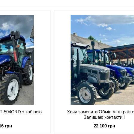
техніки. Наш асортимент включає
якісні, надійні та 
фермерів, так і для великих аграрних підприємств.
Чому обирають нас?
✅
Висока якість техніки
– ми пропонуємо лише перев
✅
Гарантія та сервіс
– професійне обслуговування, г
✅
Доступні ціни
– вигідні умови покупки, гнучкі сист
✅
Швидка доставка
– по всій Україні, щоб ви могли 
Наш асортимент
🔹 Мінітрактори: дизельні, бензинові, 4x4, для різних в
🔹 Навісне обладнання: плуги, фрези, косарки, боро
🔹 Запасні частини та аксесуари
🔹 Обслуговування та ремонт
 Т-504СRD з кабіною
Хочу замовити Обмін міні тракто
Залишаю контакти !
16 грн
22 100 грн