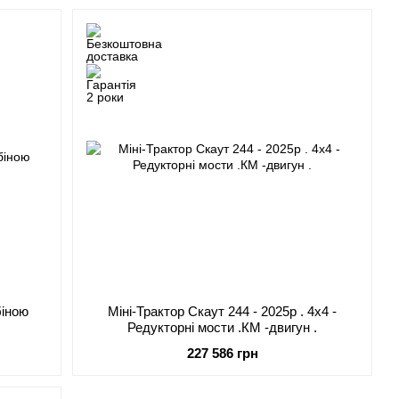
біною
Міні-Трактор Скаут 244 - 2025р . 4х4 -
Редукторні мости .КМ -двигун .
227 586 грн