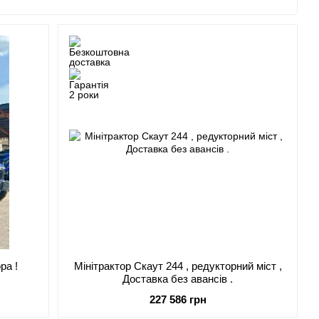
доступні
мінітрактори, які підходять як для приватних
ірену продукцію від надійних виробників.
арантійний та післягарантійний ремонт.
еми знижок та кредитування.
отримати техніку в найкоротші терміни.
идів робіт
ни, картоплесаджалки
ра !
Мінітрактор Скаут 244 , редукторний міст ,
Доставка без авансів .
227 586 грн