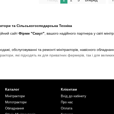
Назад
1
2
3
Вперед
актори та Сільськогосподарська Техніка
ійний сайт
Фірми "Скаут"
, вашого надійного партнера у світі мінітр
одажі, обслуговуванні та ремонті мінітракторів, навісного обладна
рактори, які підходять як для приватних фермерів, так і для велики
?
и
– ми пропонуємо лише перевірену продукцію від надійних виробник
рофесійне обслуговування, гарантійний та післягарантійний ремонт
і умови покупки, гнучкі системи знижок та кредитування.
 всій Україні, щоб ви могли отримати техніку в найкоротші терміни.
Каталог
Клієнтам
Мінітрактори
Вхід до кабінету
Мототрактори
Про нас
 бензинові, 4x4, для різних видів робіт
Обладнання
Оплата
плуги, фрези, косарки, борони, картоплесаджалки