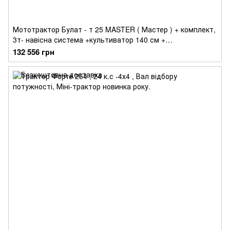
Мототрактор Булат - т 25 MASTER ( Мастер ) + комплект,
3т- навісна система +культиватор 140 см +
двохкорпусний плуг.ШИРОКА ГУМА, НОВИЙ ДИЗАЙН.
132 556 грн