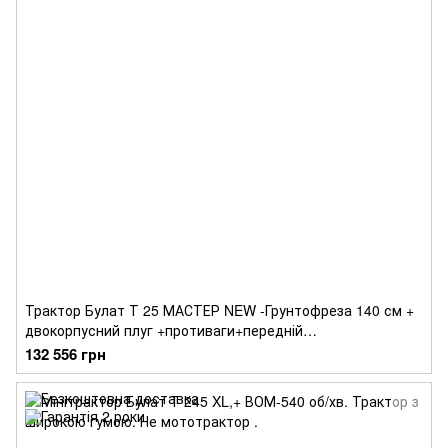
Трактор Булат Т 25 МАСТЕР NEW -Грунтофреза 140 см +
двокорпусний плуг +противаги+передній
гідроциліндр+НАБІР ТО-ШИРОКА ШИНА+ЛЕД ОПТИКА
132 556 грн