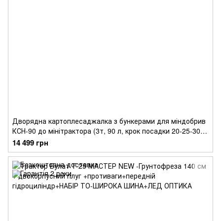
Дворядна картоплесаджалка з бункерами для міндобрив
КСН-90 до мінітрактора (3т, 90 л, крок посадки 20-25-30
см, міжряддя 55-70 см)
14 499 грн