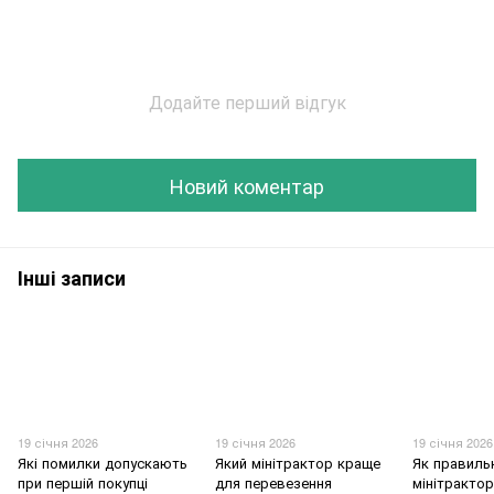
Додайте перший відгук
Новий коментар
Інші записи
19 січня 2026
19 січня 2026
19 січня 2026
Які помилки допускають
Який мінітрактор краще
Як правиль
при першій покупці
для перевезення
мінітрактор