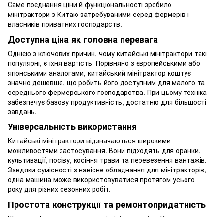
Саме поєднання ціни й функціональності зробило
мінітрактори з Китаю затребуваними серед фермерів і
власників приватних господарств.
Доступна ціна як головна перевага
Однією з ключових причин, чому китайські мінітрактори такі
популярні, є їхня вартість. Порівняно з європейськими або
японськими аналогами, китайський мінітрактор коштує
значно дешевше, що робить його доступним для малого та
середнього фермерського господарства. При цьому техніка
забезпечує базову продуктивність, достатню для більшості
завдань.
Універсальність використання
Китайські мінітрактори відзначаються широкими
можливостями застосування. Вони підходять для оранки,
культивації, посіву, косіння трави та перевезення вантажів.
Завдяки сумісності з навісне обладнання для мінітракторів,
одна машина може використовуватися протягом усього
року для різних сезонних робіт.
Простота конструкції та ремонтопридатність