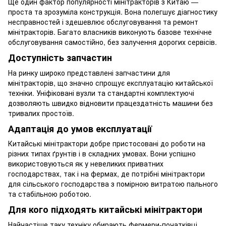
Ще один фактор популярності мінітракторів з Китаю —
проста та зрозуміла конструкція. Вона полегшує діагностику
несправностей і здешевлює обслуговування та ремонт
мінітракторів. Багато власників виконують базове технічне
обслуговування самостійно, без залучення дорогих сервісів.
Доступність запчастин
На ринку широко представлені запчастини для
мінітракторів, що значно спрощує експлуатацію китайської
техніки. Уніфіковані вузли та стандартні комплектуючі
дозволяють швидко відновити працездатність машини без
тривалих простоїв.
Адаптація до умов експлуатації
Китайські мінітрактори добре пристосовані до роботи на
різних типах ґрунтів і в складних умовах. Вони успішно
використовуються як у невеликих приватних
господарствах, так і на фермах, де потрібні мінітрактори
для сільського господарства з помірною витратою пального
та стабільною роботою.
Для кого підходять китайські мінітрактори
Найчастіше таку техніку обирають фермери-початківці,