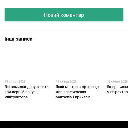
Новий коментар
Інші записи
19 січня 2026
19 січня 2026
19 січня 2026
Які помилки допускають
Який мінітрактор краще
Як правиль
при першій покупці
для перевезення
мінітрактор
мінітрактора
вантажів і причепів