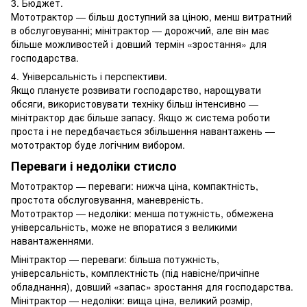
3. Бюджет.
Мототрактор — більш доступний за ціною, менш витратний
в обслуговуванні; мінітрактор — дорожчий, але він має
більше можливостей і довший термін «зростання» для
господарства.
4. Універсальність і перспективи.
Якщо плануєте розвивати господарство, нарощувати
обсяги, використовувати техніку більш інтенсивно —
мінітрактор дає більше запасу. Якщо ж система роботи
проста і не передбачається збільшення навантажень —
мототрактор буде логічним вибором.
Переваги і недоліки стисло
Мототрактор — переваги: нижча ціна, компактність,
простота обслуговування, маневреність.
Мототрактор — недоліки: менша потужність, обмежена
універсальність, може не впоратися з великими
навантаженнями.
Мінітрактор — переваги: більша потужність,
універсальність, комплектність (під навісне/причіпне
обладнання), довший «запас» зростання для господарства.
Мінітрактор — недоліки: вища ціна, великий розмір,