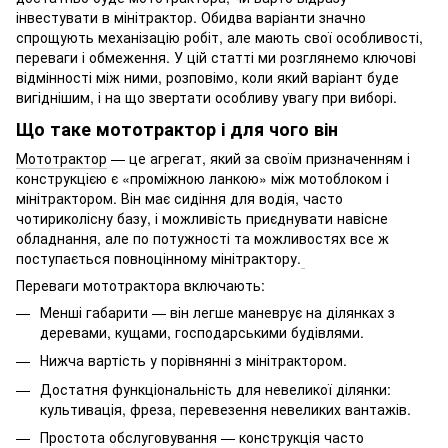
інвестувати в мінітрактор. Обидва варіанти значно
спрощують механізацію робіт, але мають свої особливості,
переваги і обмеження. У цій статті ми розглянемо ключові
відмінності між ними, розповімо, коли який варіант буде
вигіднішим, і на що звертати особливу увагу при виборі.
Що таке мототрактор і для чого він
Мототрактор
— це агрегат, який за своїм призначенням і
конструкцією є «проміжною ланкою» між мотоблоком і
мінітрактором. Він має сидіння для водія, часто
чотириколісну базу, і можливість приєднувати навісне
обладнання, але по потужності та можливостях все ж
поступається повноцінному мінітрактору.
Переваги мототрактора включають:
Менші габарити — він легше маневрує на ділянках з
деревами, кущами, господарськими будівлями.
Нижча вартість у порівнянні з мінітрактором.
Достатня функціональність для невеликої ділянки:
культивація, фреза, перевезення невеликих вантажів.
Простота обслуговування — конструкція часто