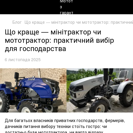
Блог
Що краще — мінітрактор чи мототрактор: практичний
Що краще — мінітрактор чи
мототрактор: практичний вибір
для господарства
6 листопада 2025
Для багатьох власників приватних господарств, фермерів,
дачників питання вибору техніки стоїть гостро: чи
достатньо буде мототрактора, чи варто відразу