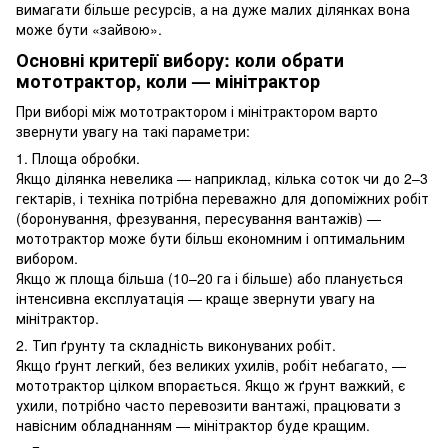
вимагати більше ресурсів, а на дуже малих ділянках вона
може бути «зайвою».
Основні критерії вибору: коли обрати
мототрактор, коли — мінітрактор
При виборі між мототрактором і мінітрактором варто
звернути увагу на такі параметри:
1. Площа обробки.
Якщо ділянка невелика — наприклад, кілька соток чи до 2–3
гектарів, і техніка потрібна переважно для допоміжних робіт
(боронування, фрезування, пересування вантажів) —
мототрактор може бути більш економним і оптимальним
вибором.
Якщо ж площа більша (10–20 га і більше) або планується
інтенсивна експлуатація — краще звернути увагу на
мінітрактор.
2. Тип ґрунту та складність виконуваних робіт.
Якщо ґрунт легкий, без великих ухилів, робіт небагато, —
мототрактор цілком впорається. Якщо ж ґрунт важкий, є
ухили, потрібно часто перевозити вантажі, працювати з
навісним обладнанням — мінітрактор буде кращим.