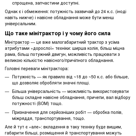
спрощена, запчастини доступні.
Однак є і обмеження: потужність зазвичай до 24 к.с. (іноді
навіть нижче) і навісне обладнання може бути менш
універсальним.
Що таке мінітрактор і у чому його сила
Мінітрактор
— це вже малогабаритний трактор з усіма
атрибутами «дорослої» техніки: ширша колія, більш міцна
рама, більш потужний двигун, можливість працювати з
великою кількістю навісного/причіпного обладнання.
Головні переваги мінітрактора:
Потужність — як правило від ~18 до ~50 к.с. або більше,
що дозволяє обробляти значні площі.
Більша універсальність — можливість використовувати
більш складне навісне обладнання, причепи, вал відбору
потужності (ВОМ) тощо.
Призначення для серйозніших робіт — обробка полів,
міжряддя, транспортування, тощо.
Але й тут є «але»: вкладення в таку техніку буде вищим,
габарити більші, розміщення й транспортування можуть