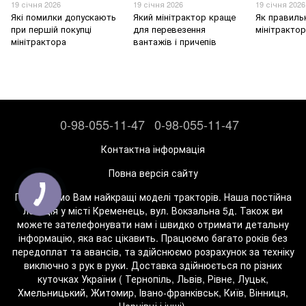
19 січня 2026
19 січня 2026
19 січня 2026
Які помилки допускають
Який мінітрактор краще
Як правиль
при першій покупці
для перевезення
мінітрактор
мінітрактора
вантажів і причепів
0-98-055-11-47
0-98-055-11-47
Контактна інформація
Повна версія сайту
Пропонуємо Вам найкращі моделі тракторів. Наша постійна
локація у місті Кременець, вул. Вокзальна 5д. Також ви
можете зателефонувати нам і швидко отримати детальну
інформацію, яка вас цікавить. Працюємо багато років без
передоплат та авансів, та здійснюємо розрахунок за техніку
виключно з рук в руки. Доставка здійнюється по різних
куточках України ( Тернопіль, Львів, Рівне, Луцьк,
Хмельницький, Житомир, Івано-франківськ, Київ, Вінниця,