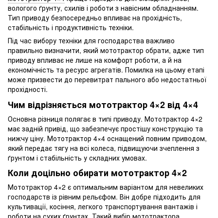
вологого ґрунту, схилів і роботи з навісним обладнанням.
Тип приводу безпосередньо впливає на прохідність,
стабільність і продуктивність техніки.
Під час вибору техніки для господарства важливо
правильно визначити, який мототрактор обрати, адже тип
приводу впливає не лише на комфорт роботи, а й на
економічність та ресурс агрегатів. Помилка на цьому етапі
може призвести до перевитрат пального або недостатньої
прохідності.
Чим відрізняється мототрактор 4×2 від 4×4
Основна різниця полягає в типі приводу. Мототрактор 4×2
має задній привід, що забезпечує простішу конструкцію та
нижчу ціну. Мототрактор 4×4 оснащений повним приводом,
який передає тягу на всі колеса, підвищуючи зчеплення з
ґрунтом і стабільність у складних умовах.
Коли доцільно обирати мототрактор 4×2
Мототрактор 4×2 є оптимальним варіантом для невеликих
господарств із рівним рельєфом. Він добре підходить для
культивації, косіння, легкого транспортування вантажів і
роботи на сухих ґрунтах. Такий вибір мототрактора