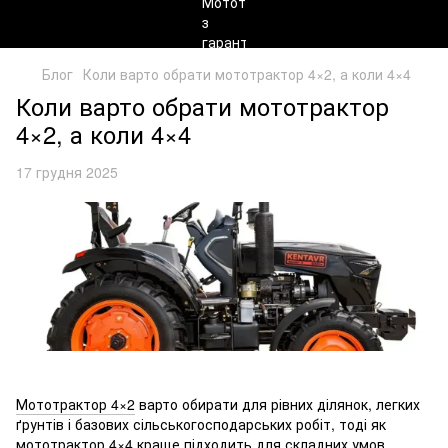
Блог
Коли варто обрати мототрактор 4×2, а коли 4×4
Коли варто обрати мототрактор
4×2, а коли 4×4
17 грудня 2025
Мототрактор 4×2
варто обирати для рівних ділянок, легких
ґрунтів і базових сільськогосподарських робіт, тоді як
мототрактор 4×4
краще підходить для складних умов,