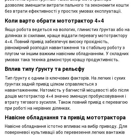
дозволяє зменшити витрати пального та зекономити кошти
без втрати ефективності у простих умовах експлуатації.
Коли варто обрати мототрактор 4×4
Якщо робота ведеться на вологих, глинистих ґрунтах або на
ділянках зі схилами, краще віддати перевагу мототрактору
4×4. Повний привід забезпечує високу прохідність,
рівномірний розподіл навантаження та стабільну роботу з
плугом чи іншим важким навісним обладнанням. У складних
умовах така техніка демонструє кращу продуктивність.
Вплив типу ґрунту та рельєфу
Тип ґрунту є одним із ключових факторів. На легких і сухих
ґрунтах задній привід цілком справляється з
навантаженням. Натомість у багнистій місцевості або після
дощів мототрактор 4×4 значно зменшує пробуксовування і
втрату тягового зусилля. Також повний привід є перевагою
при роботі на нерівних ділянках.
Навісне обладнання та привід мототрактора
Навісне обладнання істотно впливає на вибір приводу. Для
поверхневої культивації або перевезення легких вантажів