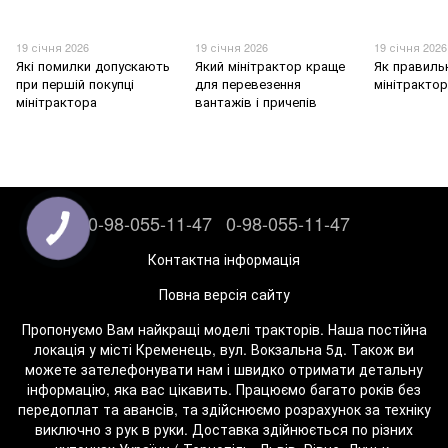
19 січня 2026
19 січня 2026
19 січня 2026
Які помилки допускають
Який мінітрактор краще
Як правиль
при першій покупці
для перевезення
мінітрактор
мінітрактора
вантажів і причепів
0-98-055-11-47
0-98-055-11-47
Контактна інформація
Повна версія сайту
Пропонуємо Вам найкращі моделі тракторів. Наша постійна
локація у місті Кременець, вул. Вокзальна 5д. Також ви
можете зателефонувати нам і швидко отримати детальну
інформацію, яка вас цікавить. Працюємо багато років без
передоплат та авансів, та здійснюємо розрахунок за техніку
виключно з рук в руки. Доставка здійнюється по різних