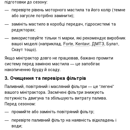
підготовки до сезону:
перевірте рівень моторного мастила та його колір (темне
або загусле потрібно замінити);
замініть мастило в коробці передач, гідросистемі та
редукторах;
використовуйте тільки ті марки, які рекомендує виробник
вашої моделі (наприклад,
Forte
,
Kentavr
,
ДМТЗ
, Булат,
Скаут
тощо).
Якщо мінітрактор довго не працював, бажано промити
систему перед заміною мастила — це запобігає
накопиченню бруду й осаду.
3. Очищення та перевірка фільтрів
Паливний, повітряний і масляний фільтри — це “легені”
вашого мінітрактора. Засмічені фільтри знижують
потужність двигуна та збільшують витрату палива.
Перед сезоном:
промийте або замініть повітряний фільтр;
перевірте паливний фільтр на наявність відкладень і
води;