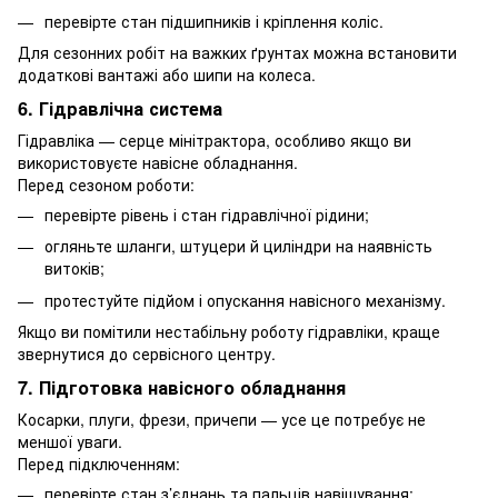
перевірте стан підшипників і кріплення коліс.
Для сезонних робіт на важких ґрунтах можна встановити
додаткові вантажі або шипи на колеса.
6. Гідравлічна система
Гідравліка — серце мінітрактора, особливо якщо ви
використовуєте навісне обладнання.
Перед сезоном роботи:
перевірте рівень і стан гідравлічної рідини;
огляньте шланги, штуцери й циліндри на наявність
витоків;
протестуйте підйом і опускання навісного механізму.
Якщо ви помітили нестабільну роботу гідравліки, краще
звернутися до сервісного центру.
7. Підготовка навісного обладнання
Косарки, плуги, фрези, причепи — усе це потребує не
меншої уваги.
Перед підключенням:
перевірте стан з’єднань та пальців навішування;