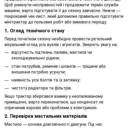
Щоб уникнути несправностей і продовжити термін служби
машини, варто підготувати її до сезону завчасно. Нижче —
покроковий чек-лист, який допоможе правильно підготувати
мінітрактор до польових робіт або зимового періоду.
1. Огляд технічного стану
Перед початком сезону необхідно провести ретельний
візуальний огляд усіх вузлів і агрегатів. Зверніть увагу на:
відсутність підтікань палива, мастила чи
охолоджувальної рідини;
стан патрубків, ременів і шлангів — тріщини або
зношення потрібно усунути;
наявність усіх болтів та їх затяжку;
чистоту радіатора та фільтрів.
Якщо трактор зберігався взимку у неопалюваному
приміщенні, варто переконатися, що конденсат не
спричинив корозію або проблеми з електрикою.
2. Перевірка мастильних матеріалів
Мастило — основа довговічності двигуна. Під час