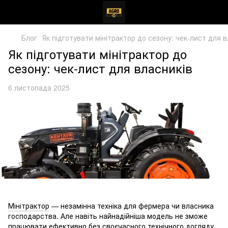
Блог
Як підготувати мінітрактор до сезону: чек-лист для в
Як підготувати мінітрактор до
сезону: чек-лист для власників
6 листопада 2025
Мінітрактор
— незамінна техніка для фермера чи власника
господарства. Але навіть найнадійніша модель не зможе
працювати ефективно без своєчасного технічного догляду.