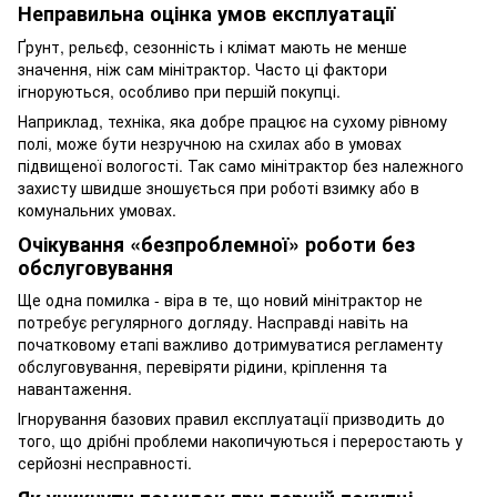
Неправильна оцінка умов експлуатації
Ґрунт, рельєф, сезонність і клімат мають не менше
значення, ніж сам мінітрактор. Часто ці фактори
ігноруються, особливо при першій покупці.
Наприклад, техніка, яка добре працює на сухому рівному
полі, може бути незручною на схилах або в умовах
підвищеної вологості. Так само мінітрактор без належного
захисту швидше зношується при роботі взимку або в
комунальних умовах.
Очікування «безпроблемної» роботи без
обслуговування
Ще одна помилка - віра в те, що новий мінітрактор не
потребує регулярного догляду. Насправді навіть на
початковому етапі важливо дотримуватися регламенту
обслуговування, перевіряти рідини, кріплення та
навантаження.
Ігнорування базових правил експлуатації призводить до
того, що дрібні проблеми накопичуються і переростають у
серйозні несправності.