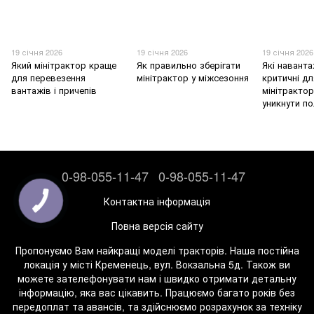
19 січня 2026
19 січня 2026
19 січня 2026
Який мінітрактор краще
Як правильно зберігати
Які навант
для перевезення
мінітрактор у міжсезоння
критичні дл
вантажів і причепів
мінітрактор
уникнути п
0-98-055-11-47
0-98-055-11-47
Контактна інформація
Повна версія сайту
Пропонуємо Вам найкращі моделі тракторів. Наша постійна
локація у місті Кременець, вул. Вокзальна 5д. Також ви
можете зателефонувати нам і швидко отримати детальну
інформацію, яка вас цікавить. Працюємо багато років без
передоплат та авансів, та здійснюємо розрахунок за техніку