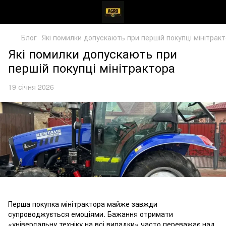
Блог
Які помилки допускають при першій покупці мінітрак
Які помилки допускають при
першій покупці мінітрактора
19 січня 2026
Перша покупка мінітрактора майже завжди
супроводжується емоціями. Бажання отримати
«універсальну техніку на всі випадки» часто переважає над