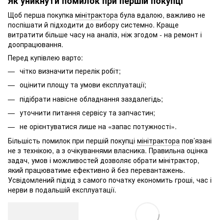
Як уникнути помилок при першій покупці
Щоб перша покупка
мінітрактора
була вдалою, важливо не
поспішати й підходити до вибору системно. Краще
витратити більше часу на аналіз, ніж згодом - на ремонт і
доопрацювання.
Перед купівлею варто:
чітко визначити перелік робіт;
оцінити площу та умови експлуатації;
підібрати навісне обладнання заздалегідь;
уточнити питання сервісу та запчастин;
не орієнтуватися лише на «запас потужності».
Більшість помилок при першій покупці
мінітрактора
пов’язані
не з технікою, а з очікуваннями власника. Правильна оцінка
задач, умов і можливостей дозволяє обрати мінітрактор,
який працюватиме ефективно й без перевантажень.
Усвідомлений підхід з самого початку економить гроші, час і
нерви в подальшій експлуатації.