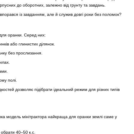
рпусних до оборотних, залежно від грунту та завдань.
 впорався із завданням, але й служив довгі роки без поломок?
 для оранки. Серед них:
инків або глинистих ділянок.
анку без прослизання.
илах.
ами.
ому полі.
костей дозволяє підібрати ідеальний режим для різних типів
, яка модель мінітрактора найкраща для оранки землі саме у
обрати 40–50 к.с.