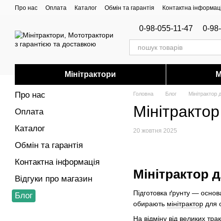
Перейти до основного контенту
Про нас
Оплата
Каталог
Обмін та гарантія
Контактна інформац
0-98-055-11-47
0-98
Мінітрактори
М
Про нас
Головна
Блог
Мінітрактор 
Мінітрактор
Оплата
Каталог
20 жовтня 2025
Обмін та гарантія
Контактна інформація
Мінітрактор д
Відгуки про магазин
Підготовка ґрунту — основ
Блог
обирають
мінітрактор
для о
На відміну від великих тра