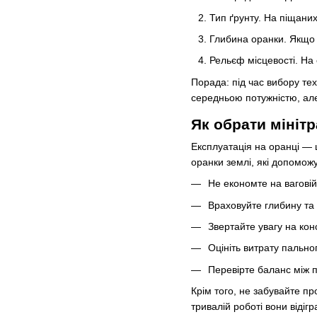
Тип ґрунту. На піщани
Глибина оранки. Якщо 
Рельєф місцевості. На
Порада: під час вибору тех
середньою потужністю, ал
Як обрати мініт
Експлуатація на оранці — 
оранки землі, які допомож
Не економте на ваговій
Враховуйте глибину та 
Звертайте увагу на конс
Оцініть витрату пально
Перевірте баланс між п
Крім того, не забувайте пр
тривалій роботі вони відіг