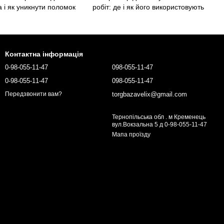
а і як уникнути поломок
робіт: де і як його використовують
Контактна інформація
0-98-055-11-47
098-055-11-47
0-98-055-11-47
098-055-11-47
torgbazavelix@gmail.com
Передзвонити вам?
Тернопільська обл . м Кременець
вул.Вокзальна 5 д 0-98-055-11-47
Мапа проїзду