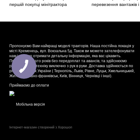
першій покупці мінітрактора
перевезення вантажів і
Пропонуємо Вам найкращі моделі тракторів. Наша постійна локація у
місті Кременець, вул. Вокзальна 5д. Також ви можете зателефонувати
нам і швидко отримати детальну інформацію, яка вас цікавить.
Працюємо багато років без передоплат та авансів, та здійснюємо
розрахунок за техніку виключно з рук в руки. Доставка здійнюється по
різних куточках України ( Тернопіль, Львів, Рівне, Луцьк, Хмельницький,
Житомир, Івано-франківськ, Київ, Вінниця, Чернівці і інші).
Приймаємо до оплати
Мобільна версія
Інтернет-магазин створений з Хорошоп