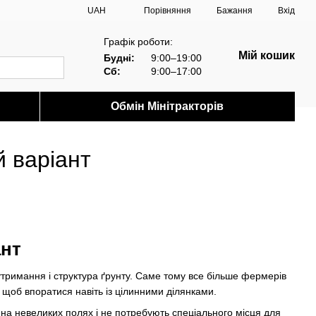
Порівняння
UAH
Бажання
Вхід
Графік роботи:
Мій кошик
Будні:
9:00–19:00
Сб:
9:00–17:00
Обмін Мінітракторів
й варіант
ант
утримання і структура ґрунту. Саме тому все більше фермерів
, щоб впоратися навіть із цілинними ділянками.
ть на невеликих полях і не потребують спеціального місця для