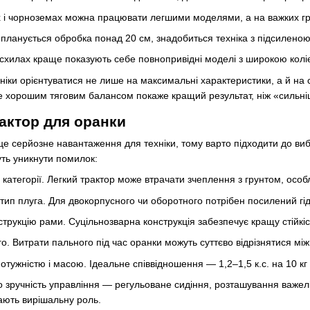
х і чорноземах можна працювати легшими моделями, а на важких гр
планується обробка понад 20 см, знадобиться техніка з підсиленою
 схилах краще показують себе повнопривідні моделі з широкою колі
ніки орієнтуватися не лише на максимальні характеристики, а й на с
е хорошим тяговим балансом покаже кращий результат, ніж «сильні
рактор для оранки
це серйозне навантаження для техніки, тому варто підходити до ви
уть уникнути помилок:
 категорії. Легкий трактор може втрачати зчеплення з грунтом, особ
тип плуга. Для двокорпусного чи оборотного потрібен посилений гі
трукцію рами. Суцільнозварна конструкція забезпечує кращу стійкість
го. Витрати пального під час оранки можуть суттєво відрізнятися мі
отужністю і масою. Ідеальне співвідношення — 1,2–1,5 к.с. на 10 кг 
о зручність управління — регульоване сидіння, розташування важелі
рають вирішальну роль.