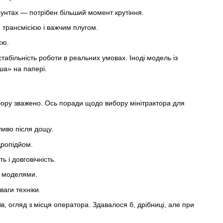
унтах — потрібен більший момент крутіння.
 трансмісією і важчим плугом.
єю.
табільність роботи в реальних умовах. Іноді модель із
ша» на папері.
бору зважено. Ось поради щодо вибору мінітрактора для
ливо після дощу.
дропідйом.
 і довговічність.
ж моделями.
ваги техніки.
в, огляд з місця оператора. Здавалося б, дрібниці, але при