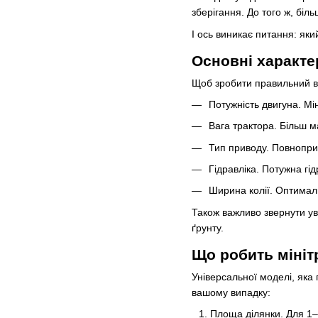
зберігання. До того ж, біл
І ось виникає питання: як
Основні характе
Щоб зробити правильний ви
Потужність двигуна. Мін
Вага трактора. Більш м
Тип приводу. Повноприв
Гідравліка. Потужна гі
Ширина колії. Оптимал
Також важливо звернути ув
ґрунту.
Що робить мініт
Універсальної моделі, яка 
вашому випадку:
Площа ділянки. Для 1–