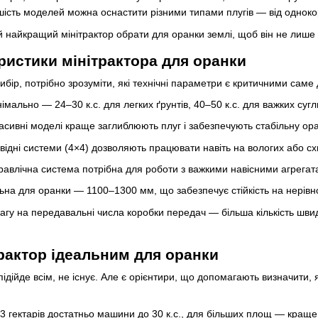
ьшість моделей можна оснастити різними типами плугів — від одноко
ий найкращий мінітрактор обрати для оранки землі, щоб він не лише
ристики мінітрактора для оранки
бір, потрібно зрозуміти, які технічні параметри є критичними саме
імально — 24–30 к.с. для легких ґрунтів, 40–50 к.с. для важких сугл
асивні моделі краще заглиблюють плуг і забезпечують стабільну ор
ідні системи (4×4) дозволяють працювати навіть на вологих або сх
дравлічна система потрібна для роботи з важкими навісними агрегат
ьна для оранки — 1100–1300 мм, що забезпечує стійкість на нерівн
агу на передавальні числа коробки передач — більша кількість швид
рактор ідеальним для оранки
підійде всім, не існує. Але є орієнтири, що допомагають визначити
3 гектарів достатньо машини до 30 к.с., для більших площ — краще 