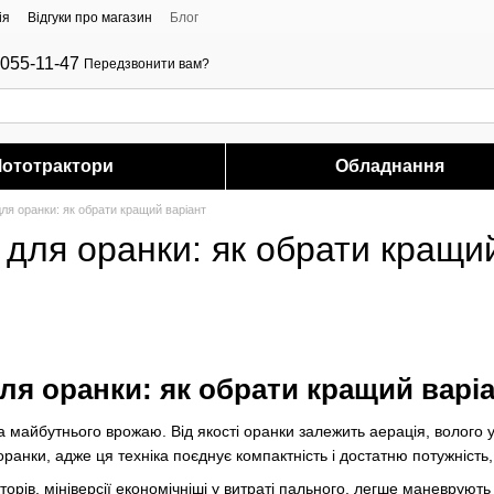
ія
Відгуки про магазин
Блог
-055-11-47
Передзвонити вам?
ототрактори
Обладнання
для оранки: як обрати кращий варіант
 для оранки: як обрати кращи
ля оранки: як обрати кращий варі
а майбутнього врожаю. Від якості оранки залежить аерація, волого 
ранки, адже ця техніка поєднує компактність і достатню потужність
кторів, мініверсії економічніші у витраті пального, легше маневрую